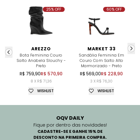
25% OFF
60% OFF
AREZZO
MARKET 33
Bota Feminina Couro
Sandália Feminina Em
Salto Anabela Slouchy -
Couro Com Salto Alto
Preto
Marmorizado - Preto
R$ 759,90
R$ 570,90
R$ 569,00
R$ 228,90
8 X R$ 71,36
3 X R$ 76,30
WISHLIST
WISHLIST
OQV DAILY
Fique por dentro das novidades!
CADASTRE-SE E GANHE 15% DE
DESCONTO NA PRIMEIRA COMPRA.