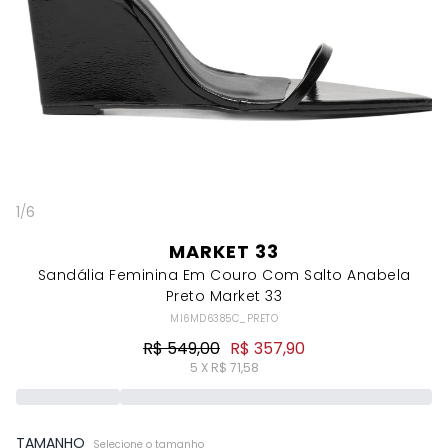
1
/
6
MARKET 33
Sandália Feminina Em Couro Com Salto Anabela
Preto Market 33
MI6MD6385C_PRETO
R$ 549,00
R$ 357,90
5 X R$ 71,58
TAMANHO
Selecione o tamanho