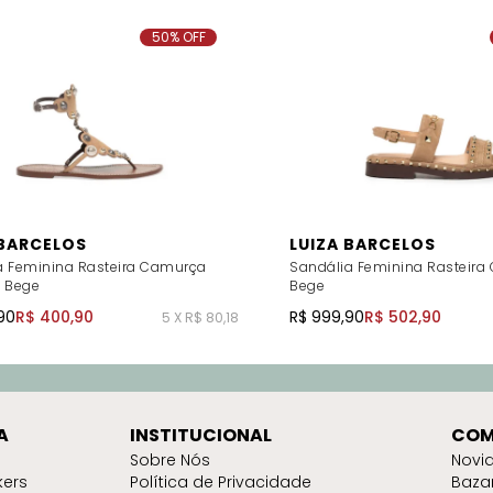
50% OFF
 BARCELOS
LUIZA BARCELOS
a Feminina Rasteira Camurça
Sandália Feminina Rasteira
- Bege
Bege
90
R$ 400,90
R$ 999,90
R$ 502,90
5 X R$ 80,18
A
INSTITUCIONAL
COM
Sobre Nós
Novi
kers
Política de Privacidade
Baza