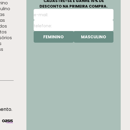
CADASTRE-SE E GANHE 15% DE
nino
DESCONTO NA PRIMEIRA COMPRA.
ulino
as
as
idos
tos
FEMININO
MASCULINO
sórios
s
ss
mento.