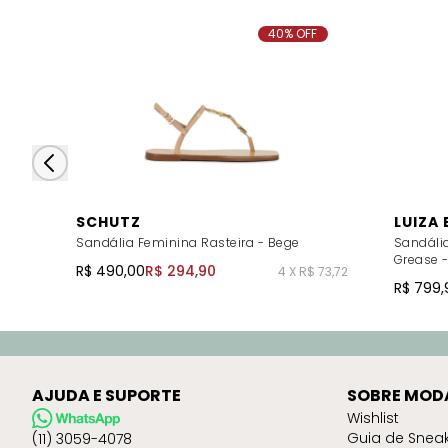
40% OFF
SCHUTZ
LUIZA
Sandália Feminina Rasteira - Bege
Sandáli
Grease 
R$ 490,00
R$ 294,90
4 X R$ 73,72
R$ 799,
AJUDA E SUPORTE
SOBRE MOD
Wishlist
Guia de Snea
(11) 3059-4078