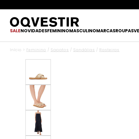
SALE
NOVIDADES
FEMININO
MASCULINO
MARCAS
ROUPAS
V
Início
>
Feminino
/
Sapatos
/
Sandálias
/
Rasteiras