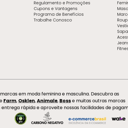
Regulamento e Promoções
Femi
Cupons e Vantagens
Masc
Programa de Benefícios
Marc
Trabalhe Conosco
Roup
Vest
Sapa
Aces
Jean
Fitne
s marcas em moda feminina e masculina. Descubra as
de
Farm
,
Osklen
,
Animale
,
Boss
e muitas outras marcas
 entrega rápida e aproveite nossas facilidades de paga