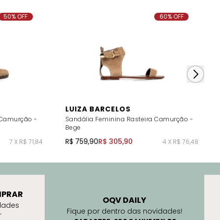
50% OFF
60% OFF
LUIZA BARCELOS
 Camurção -
Sandália Feminina Rasteira Camurção -
Bege
R$ 759,90
R$ 305,90
7 X R$ 71,84
4 X R$ 76,48
PRAR
OQV DAILY
dades
Fique por dentro das novidades!
r