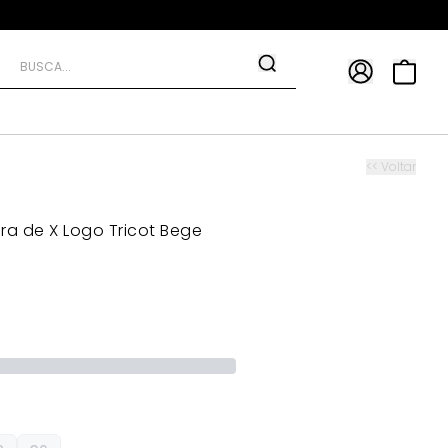
APP
9*
TRA10*
<< Voltar
ra de X Logo Tricot Bege