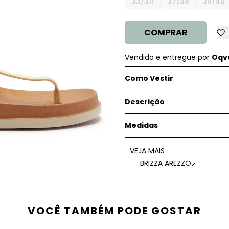
33/34
37/38
39/40
COMPRAR
Vendido e entregue por
Oqve
Como Vestir
Descrição
Medidas
VEJA MAIS
BRIZZA AREZZO
VOCÊ TAMBÉM PODE GOSTAR