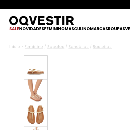
SALE
NOVIDADES
FEMININO
MASCULINO
MARCAS
ROUPAS
V
Início
>
Feminino
/
Sapatos
/
Sandálias
/
Rasteiras