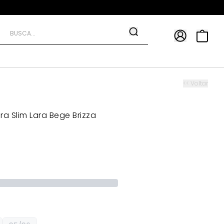
APP
9*
TRA10*
<< Voltar
ra Slim Lara Bege Brizza