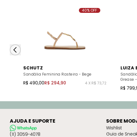
40% OFF
SCHUTZ
LUIZA
Sandália Feminina Rasteira - Bege
Sandáli
Grease 
R$ 490,00
R$ 294,90
4 X R$ 73,72
R$ 799,
AJUDA E SUPORTE
SOBRE MOD
Wishlist
Guia de Snea
(11) 3059-4078