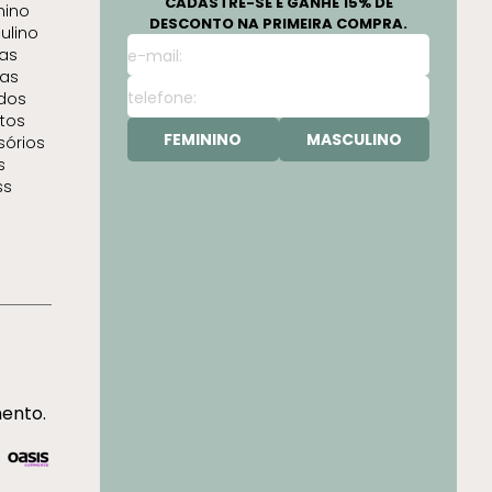
CADASTRE-SE E GANHE 15% DE
nino
DESCONTO NA PRIMEIRA COMPRA.
ulino
as
as
idos
tos
FEMININO
MASCULINO
sórios
s
ss
mento.