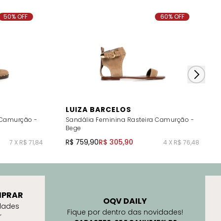
50% OFF
60% OFF
LUIZA BARCELOS
 Camurção -
Sandália Feminina Rasteira Camurção -
Bege
R$ 759,90
R$ 305,90
7 X R$ 71,84
4 X R$ 76,48
PRAR
OQV DAILY
dades
Fique por dentro das novidades!
r