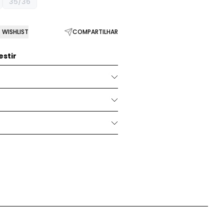
35/36
WISHLIST
COMPARTILHAR
stir