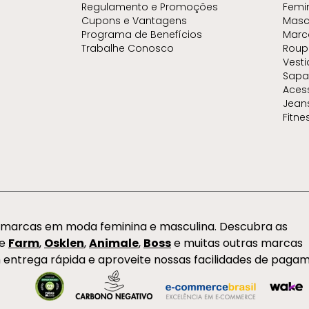
Regulamento e Promoções
Femi
Cupons e Vantagens
Masc
Programa de Benefícios
Marc
Trabalhe Conosco
Roup
Vest
Sapa
Aces
Jean
Fitne
s marcas em moda feminina e masculina. Descubra as
de
Farm
,
Osklen
,
Animale
,
Boss
e muitas outras marcas
 entrega rápida e aproveite nossas facilidades de paga