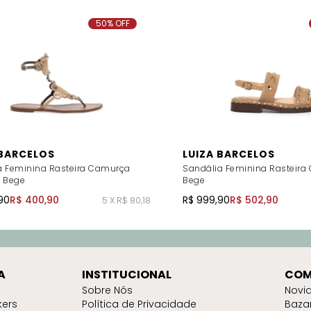
50% OFF
 BARCELOS
LUIZA BARCELOS
a Feminina Rasteira Camurça
Sandália Feminina Rasteira
- Bege
Bege
90
R$ 400,90
R$ 999,90
R$ 502,90
5 X R$ 80,18
A
INSTITUCIONAL
COM
Sobre Nós
Novi
kers
Política de Privacidade
Baza