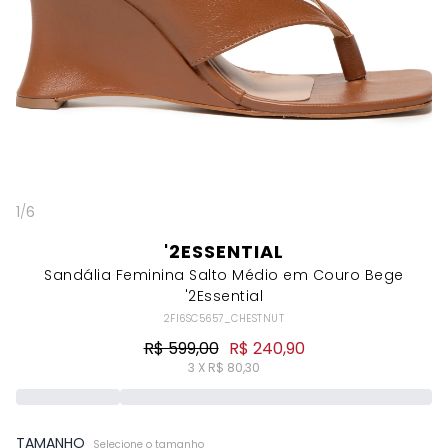
1
/
6
'2ESSENTIAL
Sandália Feminina Salto Médio em Couro Bege
'2Essential
2FI6SC5657_CHESTNUT
R$ 599,00
R$ 240,90
3 X R$ 80,30
TAMANHO
Selecione o tamanho