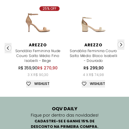
25% OFF
AREZZO
AREZZO
Sandália Feminina Nude
Sandália Feminina Couro
Couro Salto Médio Fino
Salto Médio Bloco Isabelli
C
Isabelli - Bege
- Dourado
R$ 359,90
R$ 270,90
R$ 299,90
3 X R$ 90,30
4 X R$ 74,98
WISHLIST
WISHLIST
OQV DAILY
Fique por dentro das novidades!
CADASTRE-SE E GANHE 15% DE
DESCONTO NA PRIMEIRA COMPRA.