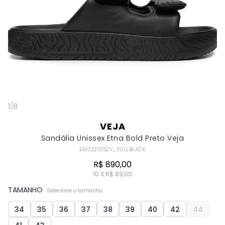
1
/
8
VEJA
Sandália Unissex Etna Bold Preto Veja
EM0221052V_FULLBLACK
R$ 890,00
10 X R$ 89,00
TAMANHO
Selecione o tamanho
34
35
36
37
38
39
40
42
44