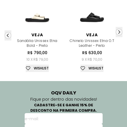
VEJA
VEJA
Sandália Unissex Etna
Chinelo Unissex Etna O.T
S
Bold - Preto
Leather - Preto
R$ 790,00
R$ 630,00
10 X R$ 79,00
9 X R$ 70,00
WISHLIST
WISHLIST
OQV DAILY
Fique por dentro das novidades!
CADASTRE-SE E GANHE 15% DE
DESCONTO NA PRIMEIRA COMPRA.