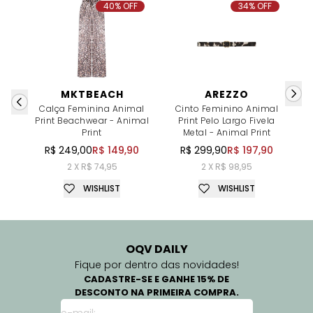
40% OFF
34% OFF
MKTBEACH
AREZZO
Calça Feminina Animal
Cinto Feminino Animal
K
Print Beachwear - Animal
Print Pelo Largo Fivela
P
Print
Metal - Animal Print
R$ 249,00
R$ 149,90
R$ 299,90
R$ 197,90
2 X R$ 74,95
2 X R$ 98,95
WISHLIST
WISHLIST
OQV DAILY
Fique por dentro das novidades!
CADASTRE-SE E GANHE 15% DE
DESCONTO NA PRIMEIRA COMPRA.