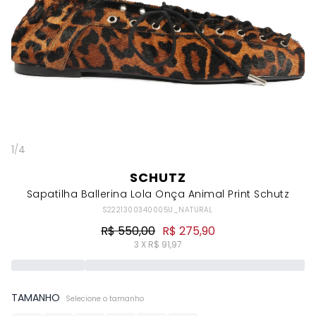
1
/
4
SCHUTZ
Sapatilha Ballerina Lola Onça Animal Print Schutz
S2221300340005U_NATURAL
R$ 550,00
R$ 275,90
3 X R$ 91,97
TAMANHO
Selecione o tamanho