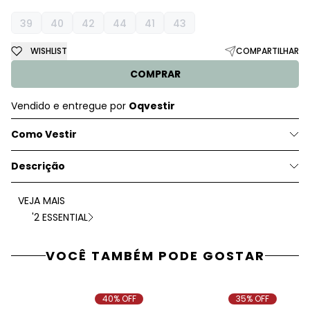
39
40
42
44
41
43
WISHLIST
COMPARTILHAR
COMPRAR
Vendido e entregue por
Oqvestir
Como Vestir
Descrição
VEJA MAIS
'2 ESSENTIAL
VOCÊ TAMBÉM PODE GOSTAR
40% OFF
35% OFF