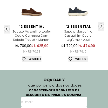
'2 ESSENTIAL
'2 ESSENTIAL
Sapato Masculino Loafer
Sapato Masculino
S
Couro Camurça Com
Casual Em Couro
Pe
Solado Tressê - Marrom
Legítimo - Azul
R$ 709,00
R$ 425,90
R$ 729,00
R$ 474,90
6 X R$ 70,98
6 X R$ 79,15
WISHLIST
WISHLIST
OQV DAILY
Fique por dentro das novidades!
CADASTRE-SE E GANHE 15% DE
DESCONTO NA PRIMEIRA COMPRA.