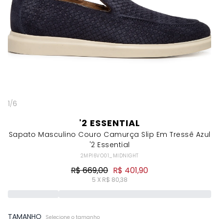
1
/
6
'2 ESSENTIAL
Sapato Masculino Couro Camurça Slip Em Tressê Azul
'2 Essential
2MPI6VO01_MIDNIGHT
R$ 669,00
R$ 401,90
5 X R$ 80,38
TAMANHO
Selecione o tamanho