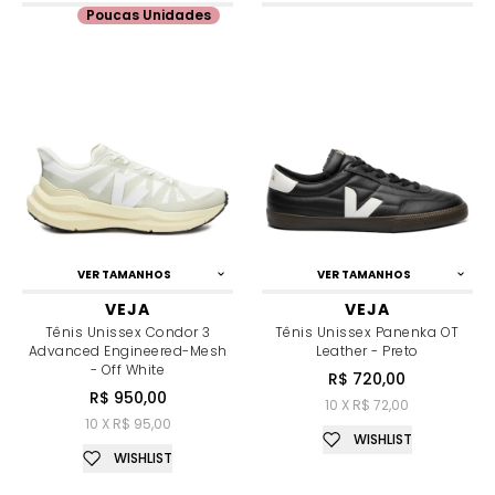
Poucas Unidades
VER TAMANHOS
VER TAMANHOS
VEJA
VEJA
Tênis Unissex Condor 3
Tênis Unissex Panenka OT
Advanced Engineered-Mesh
Leather - Preto
- Off White
R$ 720,00
R$ 950,00
10 X R$ 72,00
10 X R$ 95,00
WISHLIST
WISHLIST