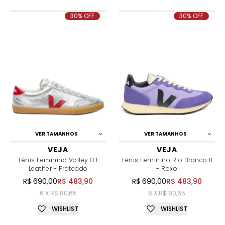
30% OFF
30% OFF
VER TAMANHOS
VER TAMANHOS
VEJA
VEJA
Tênis Feminino Volley OT
Tênis Feminino Rio Branco II
Leather - Prateado
- Roxo
R$ 690,00
R$ 483,90
R$ 690,00
R$ 483,90
6 X R$ 80,65
6 X R$ 80,65
WISHLIST
WISHLIST