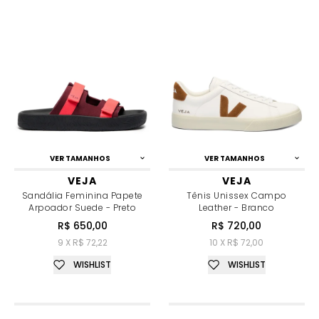
VER TAMANHOS
VER TAMANHOS
VEJA
VEJA
Sandália Feminina Papete
Tênis Unissex Campo
Arpoador Suede - Preto
Leather - Branco
R$ 650,00
R$ 720,00
9 X R$ 72,22
10 X R$ 72,00
WISHLIST
WISHLIST