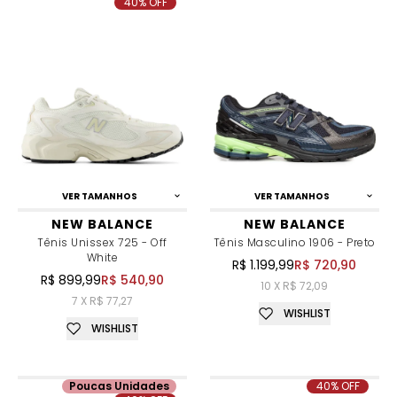
40% OFF
VER TAMANHOS
VER TAMANHOS
NEW BALANCE
NEW BALANCE
Tênis Unissex 725 - Off
Tênis Masculino 1906 - Preto
White
R$ 1.199,99
R$ 720,90
R$ 899,99
R$ 540,90
10 X R$ 72,09
7 X R$ 77,27
WISHLIST
WISHLIST
Poucas Unidades
40% OFF