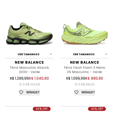
VER TAMANHOS
VER TAMANHOS
NEW BALANCE
NEW BALANCE
Tênis Masculino Abzorb
Tênis Fresh Foam X Hierro
2000 - Verde
V9 Masculino – Verde
R$ 1.299,99
R$ 1.040,90
R$ 1.099,99
R$ 880,90
10 X R$ 104,09
10 X R$ 88,09
WISHLIST
WISHLIST
20% OFF
20% OFF