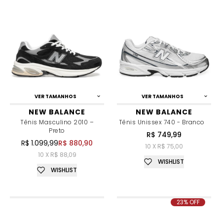
VER TAMANHOS
VER TAMANHOS
NEW BALANCE
NEW BALANCE
Tênis Masculino 2010 –
Tênis Unissex 740 - Branco
Preto
R$ 749,99
R$ 1.099,99
R$ 880,90
10 X R$ 75,00
10 X R$ 88,09
WISHLIST
WISHLIST
23% OFF