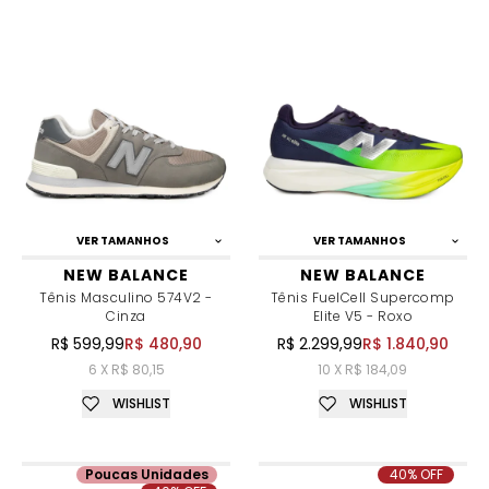
VER TAMANHOS
VER TAMANHOS
NEW BALANCE
NEW BALANCE
Tênis Masculino 574V2 -
Tênis FuelCell Supercomp
Cinza
Elite V5 - Roxo
R$ 599,99
R$ 480,90
R$ 2.299,99
R$ 1.840,90
6 X R$ 80,15
10 X R$ 184,09
WISHLIST
WISHLIST
Poucas Unidades
40% OFF