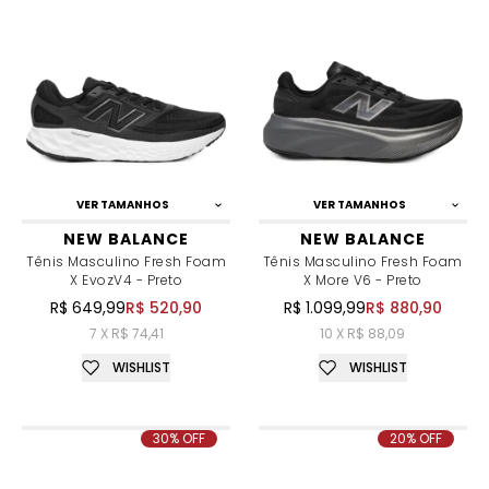
VER TAMANHOS
VER TAMANHOS
NEW BALANCE
NEW BALANCE
Tênis Masculino Fresh Foam
Tênis Masculino Fresh Foam
X EvozV4 - Preto
X More V6 - Preto
R$ 649,99
R$ 520,90
R$ 1.099,99
R$ 880,90
7 X R$ 74,41
10 X R$ 88,09
WISHLIST
WISHLIST
30% OFF
20% OFF