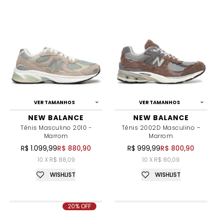
VER TAMANHOS
VER TAMANHOS
NEW BALANCE
NEW BALANCE
Tênis Masculino 2010 -
Tênis 2002D Masculino –
Marrom
Marrom
R$ 1.099,99
R$ 880,90
R$ 999,99
R$ 800,90
10 X R$ 88,09
10 X R$ 80,09
WISHLIST
WISHLIST
20% OFF