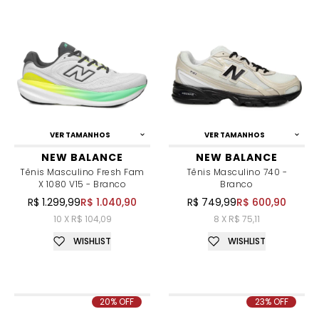
VER TAMANHOS
VER TAMANHOS
NEW BALANCE
NEW BALANCE
Tênis Masculino Fresh Fam
Tênis Masculino 740 -
X 1080 V15 - Branco
Branco
R$ 1.299,99
R$ 1.040,90
R$ 749,99
R$ 600,90
10 X R$ 104,09
8 X R$ 75,11
WISHLIST
WISHLIST
20% OFF
23% OFF