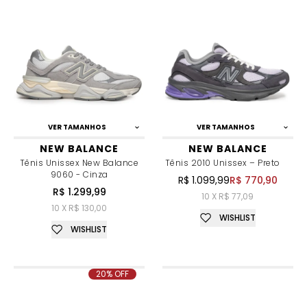
VER TAMANHOS
VER TAMANHOS
NEW BALANCE
NEW BALANCE
Tênis Unissex New Balance
Tênis 2010 Unissex – Preto
9060 - Cinza
R$ 1.099,99
R$ 770,90
R$ 1.299,99
10 X R$ 77,09
10 X R$ 130,00
WISHLIST
WISHLIST
20% OFF