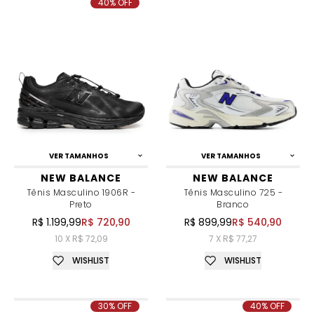
40% OFF
VER TAMANHOS
VER TAMANHOS
NEW BALANCE
NEW BALANCE
Tênis Masculino 1906R -
Tênis Masculino 725 -
Preto
Branco
R$ 1.199,99
R$ 720,90
R$ 899,99
R$ 540,90
10 X R$ 72,09
7 X R$ 77,27
WISHLIST
WISHLIST
30% OFF
40% OFF