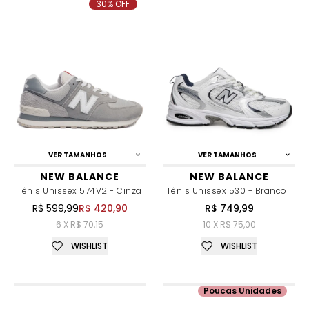
30% OFF
VER TAMANHOS
VER TAMANHOS
NEW BALANCE
NEW BALANCE
Tênis Unissex 574V2 - Cinza
Tênis Unissex 530 - Branco
R$ 599,99
R$ 420,90
R$ 749,99
6 X R$ 70,15
10 X R$ 75,00
WISHLIST
WISHLIST
Poucas Unidades