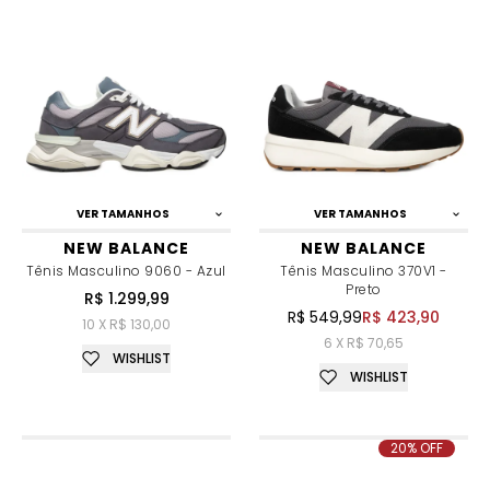
VER TAMANHOS
VER TAMANHOS
NEW BALANCE
NEW BALANCE
Tênis Masculino 9060 - Azul
Tênis Masculino 370V1 -
Preto
R$ 1.299,99
R$ 549,99
R$ 423,90
10 X R$ 130,00
6 X R$ 70,65
WISHLIST
WISHLIST
20% OFF