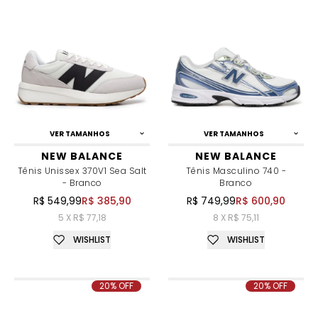
VER TAMANHOS
VER TAMANHOS
NEW BALANCE
NEW BALANCE
Tênis Unissex 370V1 Sea Salt
Tênis Masculino 740 -
- Branco
Branco
R$ 549,99
R$ 385,90
R$ 749,99
R$ 600,90
5 X R$ 77,18
8 X R$ 75,11
WISHLIST
WISHLIST
20% OFF
20% OFF