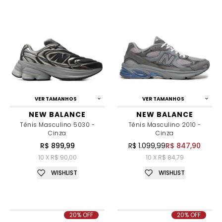
VER TAMANHOS
VER TAMANHOS
NEW BALANCE
NEW BALANCE
Tênis Masculino 5030 -
Tênis Masculino 2010 -
Cinza
Cinza
R$ 899,99
R$ 1.099,99
R$ 847,90
10 X R$ 90,00
10 X R$ 84,79
WISHLIST
WISHLIST
20% OFF
20% OFF