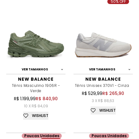
50% OFF
VER TAMANHOS
VER TAMANHOS
NEW BALANCE
NEW BALANCE
Tênis Masculino 1906R -
Tênis Unissex 370V1 - Cinza
Verde
R$ 529,99
R$ 265,90
R$ 1.199,99
R$ 840,90
3 X R$ 88,63
10 X R$ 84,09
WISHLIST
WISHLIST
Poucas Unidades
Poucas Unidades