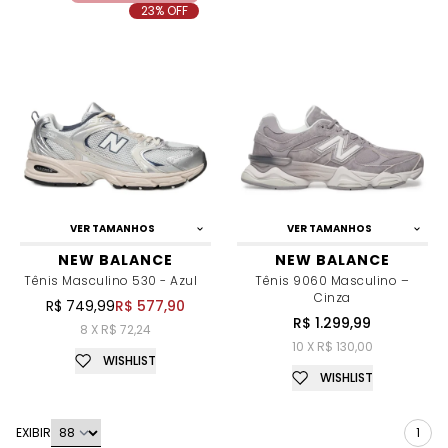
23% OFF
VER TAMANHOS
VER TAMANHOS
NEW BALANCE
NEW BALANCE
Tênis Masculino 530 - Azul
Tênis 9060 Masculino –
Cinza
R$ 749,99
R$ 577,90
R$ 1.299,99
8 X R$ 72,24
10 X R$ 130,00
WISHLIST
WISHLIST
EXIBIR
1