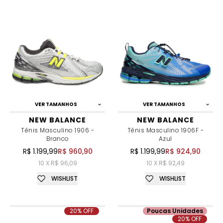
VER TAMANHOS
VER TAMANHOS
NEW BALANCE
NEW BALANCE
Tênis Masculino 1906 -
Tênis Masculino 1906F -
Branco
Azul
R$ 1.199,99
R$ 960,90
R$ 1.199,99
R$ 924,90
10 X R$ 96,09
10 X R$ 92,49
WISHLIST
WISHLIST
20% OFF
Poucas Unidades
20% OFF