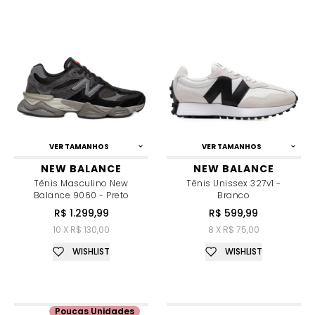
VER TAMANHOS
VER TAMANHOS
NEW BALANCE
NEW BALANCE
Tênis Masculino New
Tênis Unissex 327v1 -
Balance 9060 - Preto
Branco
R$ 1.299,99
R$ 599,99
10 X R$ 130,00
8 X R$ 75,00
WISHLIST
WISHLIST
Poucas Unidades