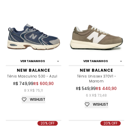
VER TAMANHOS
VER TAMANHOS
NEW BALANCE
NEW BALANCE
Tênis Masculino 530 - Azul
Tênis Unissex 370V1 -
Marrom
R$ 749,99
R$ 600,90
R$ 549,99
R$ 440,90
8 X R$ 75,11
6 X R$ 73,48
WISHLIST
WISHLIST
20% OFF
20% OFF