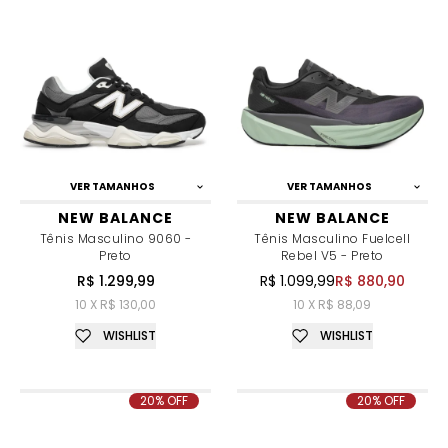
VER TAMANHOS
VER TAMANHOS
NEW BALANCE
NEW BALANCE
Tênis Masculino 9060 -
Tênis Masculino Fuelcell
Preto
Rebel V5 - Preto
R$ 1.299,99
R$ 1.099,99
R$ 880,90
10 X R$ 130,00
10 X R$ 88,09
WISHLIST
WISHLIST
20% OFF
20% OFF