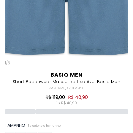
1
/
5
BASIQ MEN
Short Beachwear Masculino Liso Azul Basiq Men
BMPI6BBG_AZULMEDIO
R$ 119,00
R$ 48,90
1 x R$ 48,90
TAMANHO
Selecione o tamanho