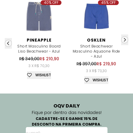
40% OFF
45% OFF
PINEAPPLE
OSKLEN
Short Masculino Board
Short Beachwear
Liso Beachwear - Azul
Masculino Aquaone Ride
- Azul
R$ 349,00
R$ 210,90
R$ 397,00
R$ 219,90
3 X R$ 70,30
3 X R$ 73,30
WISHLIST
WISHLIST
OQV DAILY
Fique por dentro das novidades!
CADASTRE-SE E GANHE 15% DE
DESCONTO NA PRIMEIRA COMPRA.