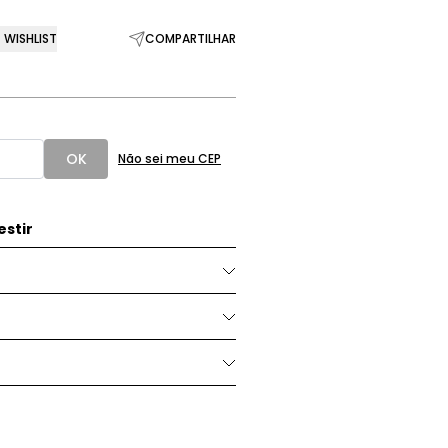
WISHLIST
COMPARTILHAR
OK
Não sei meu CEP
stir