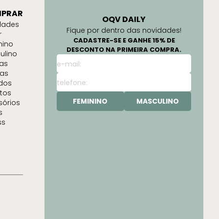
PRAR
OQV DAILY
dades
Fique por dentro das novidades!
r
CADASTRE-SE E GANHE 15% DE
nino
DESCONTO NA PRIMEIRA COMPRA.
ulino
as
as
idos
tos
FEMININO
MASCULINO
sórios
s
ss