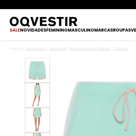
SALE
NOVIDADES
FEMININO
MASCULINO
MARCAS
ROUPAS
V
Início
>
Feminino
/
Roupas
/
Bermudas & Shorts
/
Shorts