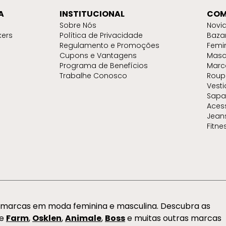
A
INSTITUCIONAL
COM
Sobre Nós
Novi
kers
Política de Privacidade
Baza
Regulamento e Promoções
Femi
Cupons e Vantagens
Masc
Programa de Benefícios
Marc
Trabalhe Conosco
Roup
Vest
Sapa
Aces
Jean
Fitne
s marcas em moda feminina e masculina. Descubra as
de
Farm
,
Osklen
,
Animale
,
Boss
e muitas outras marcas