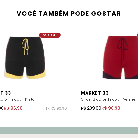
VOCÊ TAMBÉM PODE GOSTAR
59% OFF
T 33
MARKET 33
olor Tricot - Preto
Short Bicolor Tricot - Vermel
00
R$ 96,90
R$ 239,00
R$ 96,90
1 x R$ 96,90