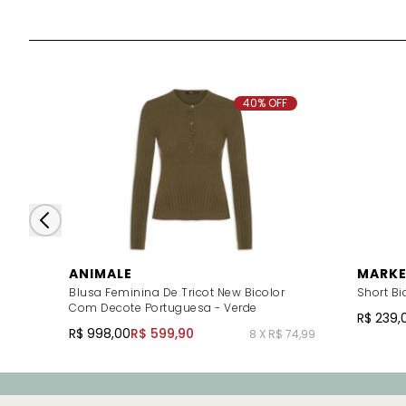
40% OFF
ANIMALE
MARKE
Blusa Feminina De Tricot New Bicolor
Short Bic
Com Decote Portuguesa - Verde
R$ 239,
R$ 998,00
R$ 599,90
8 X R$ 74,99