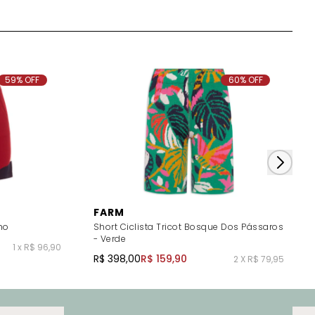
59% OFF
60% OFF
FARM
ho
Short Ciclista Tricot Bosque Dos Pássaros
- Verde
1 x R$ 96,90
R$ 398,00
R$ 159,90
2 X R$ 79,95