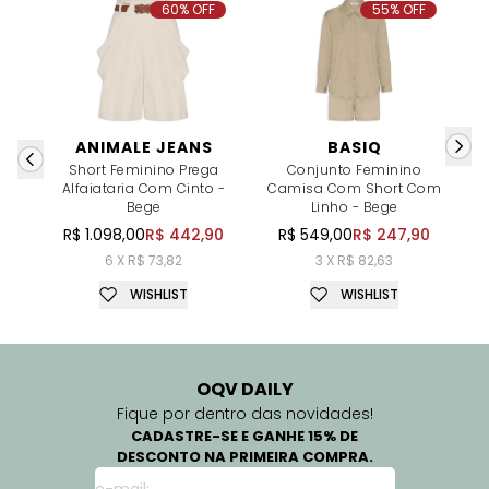
60% OFF
55% OFF
ANIMALE JEANS
BASIQ
Short Feminino Prega
Conjunto Feminino
Alfaiataria Com Cinto -
Camisa Com Short Com
C
Bege
Linho - Bege
R$ 1.098,00
R$ 442,90
R$ 549,00
R$ 247,90
6 X R$ 73,82
3 X R$ 82,63
WISHLIST
WISHLIST
OQV DAILY
Fique por dentro das novidades!
CADASTRE-SE E GANHE 15% DE
DESCONTO NA PRIMEIRA COMPRA.