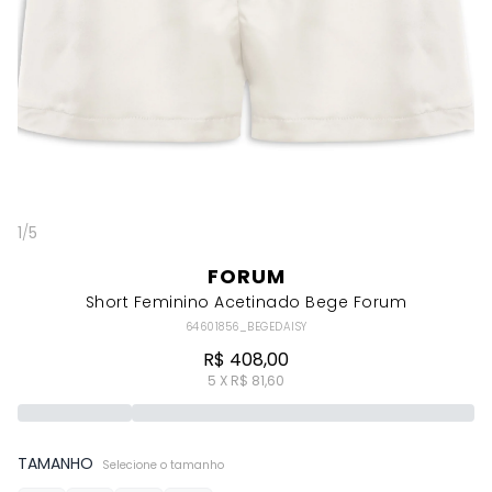
1
/
5
FORUM
Short Feminino Acetinado Bege Forum
64601856_BEGEDAISY
R$ 408,00
5 X R$ 81,60
TAMANHO
Selecione o tamanho