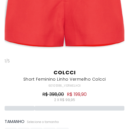
1
/
5
COLCCI
Short Feminino Linho Vermelho Colcci
60105186_VERMELHOI
R$ 398,00
R$ 199,90
2 X R$ 99,95
TAMANHO
Selecione o tamanho