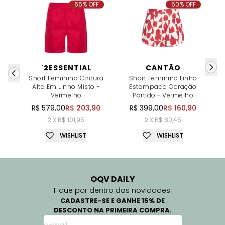
65% OFF
60% OFF
'2ESSENTIAL
CANTÃO
Short Feminino Cintura
Short Feminino Linho
Alta Em Linho Misto -
Estampado Coração
Vermelho
Partido - Vermelho
R$ 579,00
R$ 203,90
R$ 399,00
R$ 160,90
2 X R$ 101,95
2 X R$ 80,45
WISHLIST
WISHLIST
OQV DAILY
Fique por dentro das novidades!
CADASTRE-SE E GANHE 15% DE
DESCONTO NA PRIMEIRA COMPRA.