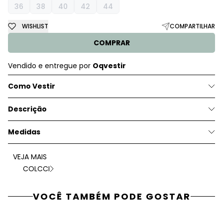
36
38
40
42
44
WISHLIST
COMPARTILHAR
COMPRAR
Vendido e entregue por
Oqvestir
Como Vestir
Descrição
Medidas
VEJA MAIS
COLCCI
VOCÊ TAMBÉM PODE GOSTAR