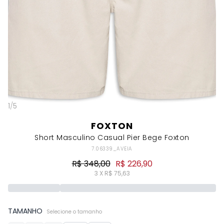
1
/
5
FOXTON
Short Masculino Casual Pier Bege Foxton
7.06339_AVEIA
R$ 348,00
R$ 226,90
3 X R$ 75,63
TAMANHO
Selecione o tamanho