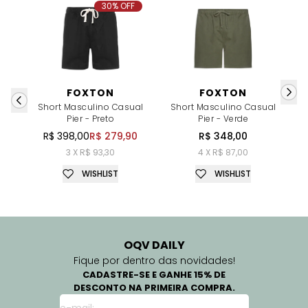
30% OFF
FOXTON
FOXTON
Short Masculino Casual
Short Masculino Casual
C
Pier - Preto
Pier - Verde
R$ 398,00
R$ 279,90
R$ 348,00
3 X R$ 93,30
4 X R$ 87,00
WISHLIST
WISHLIST
OQV DAILY
Fique por dentro das novidades!
CADASTRE-SE E GANHE 15% DE
DESCONTO NA PRIMEIRA COMPRA.