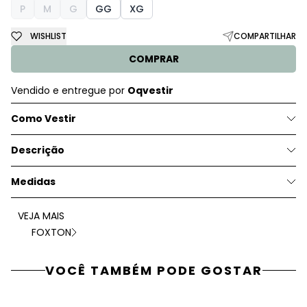
P
M
G
GG
XG
WISHLIST
COMPARTILHAR
COMPRAR
Vendido e entregue por
Oqvestir
Como Vestir
Descrição
Medidas
VEJA MAIS
FOXTON
VOCÊ TAMBÉM PODE GOSTAR