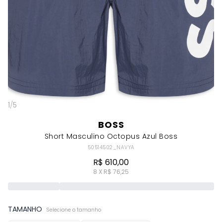
1
/
5
BOSS
Short Masculino Octopus Azul Boss
50514502_NAVYA
R$ 610,00
8 X R$ 76,25
TAMANHO
Selecione o tamanho