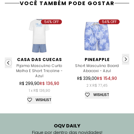
VOCÊ TAMBÉM PODE GOSTAR
54% OFF
54% OFF
CASA DAS CUECAS
PINEAPPLE
Pijama Masculino Curto
Short Masculino Board
Malha E Short Tricoline -
Abacaxi - Azul
Azul
R$ 339,00
R$ 154,90
R$ 299,90
R$ 136,90
2 X R$ 77,45
1 x R$ 136,90
WISHLIST
WISHLIST
OQV DAILY
Fique por dentro das novidades!