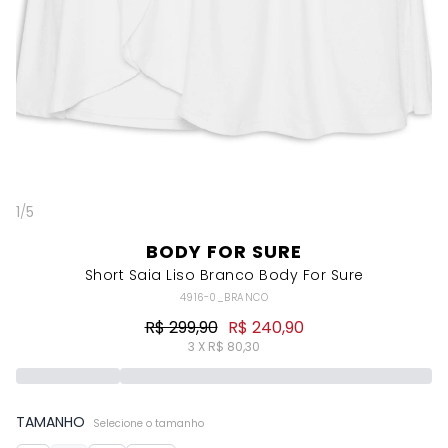
1
/
5
BODY FOR SURE
Short Saia Liso Branco Body For Sure
4916-0_BRANCO
R$ 299,90
R$ 240,90
3 X R$ 80,30
TAMANHO
Selecione o tamanho