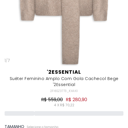
1
/
7
'2ESSENTIAL
Suéter Feminino Amplo Com Gola Cachecol Bege
'2Essential
2FI6SZ3773_KHAKI
R$ 559,00
R$ 280,90
4 X R$ 70,22
TAMANHO
Selecione o tamanho