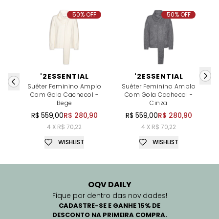
50% OFF
50% OFF
'2ESSENTIAL
'2ESSENTIAL
Suéter Feminino Amplo
Suéter Feminino Amplo
Com Gola Cachecol -
Com Gola Cachecol -
Bege
Cinza
R$ 559,00
R$ 280,90
R$ 559,00
R$ 280,90
4 X R$ 70,22
4 X R$ 70,22
WISHLIST
WISHLIST
OQV DAILY
Fique por dentro das novidades!
CADASTRE-SE E GANHE 15% DE
DESCONTO NA PRIMEIRA COMPRA.