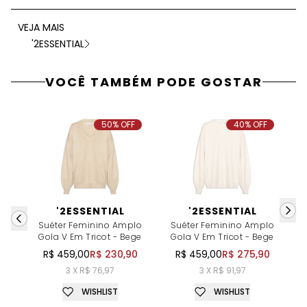
VEJA MAIS
'2ESSENTIAL
VOCÊ TAMBÉM PODE GOSTAR
50% OFF
40% OFF
'2ESSENTIAL
'2ESSENTIAL
Suéter Feminino Amplo
Suéter Feminino Amplo
Gola V Em Tricot - Bege
Gola V Em Tricot - Bege
R$ 459,00
R$ 230,90
R$ 459,00
R$ 275,90
3 X R$ 76,97
3 X R$ 91,97
WISHLIST
WISHLIST