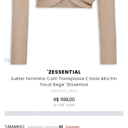
1
/
6
'2ESSENTIAL
Suéter Feminino Com Transpasse E Gola Alta Em
Tricot Bege '2Essential
2FI5SZ03C_KHAKI
R$ 599,00
8 X R$ 74,88
TAMANHO:
M
Selecione o tamanho
Esgotado