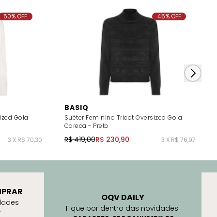
50% OFF
45% OFF
BASIQ
ized Gola
Suéter Feminino Tricot Oversized Gola
Careca - Preto
R$ 419,00
R$ 230,90
3 X R$ 70,30
3 X R$ 76,97
PRAR
OQV DAILY
dades
Fique por dentro das novidades!
r