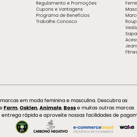
Regulamento e Promoções
Femi
Cupons e Vantagens
Masc
Programa de Benefícios
Marc
Trabalhe Conosco
Roup
Vest
Sapa
Aces
Jean
Fitne
s marcas em moda feminina e masculina. Descubra as
de
Farm
,
Osklen
,
Animale
,
Boss
e muitas outras marcas
 entrega rápida e aproveite nossas facilidades de paga