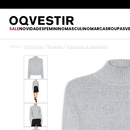
SALE
NOVIDADES
FEMININO
MASCULINO
MARCAS
ROUPAS
V
Início
>
Feminino
/
Roupas
/
Casacos & Jaquetas