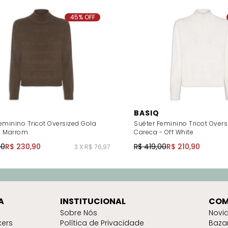
45% OFF
BASIQ
eminino Tricot Oversized Gola
Suéter Feminino Tricot Overs
- Marrom
Careca - Off White
00
R$ 230,90
R$ 419,00
R$ 210,90
3 X R$ 76,97
A
INSTITUCIONAL
COM
Sobre Nós
Novi
kers
Política de Privacidade
Baza