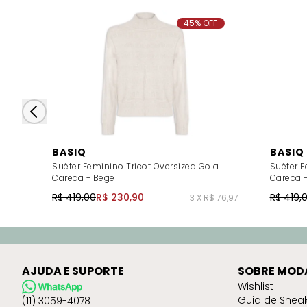
45% OFF
BASIQ
BASIQ
Suéter Feminino Tricot Oversized Gola
Suéter F
Careca - Bege
Careca 
R$ 419,00
R$ 230,90
R$ 419,
3 X R$ 76,97
AJUDA E SUPORTE
SOBRE MOD
Wishlist
Guia de Snea
(11) 3059-4078