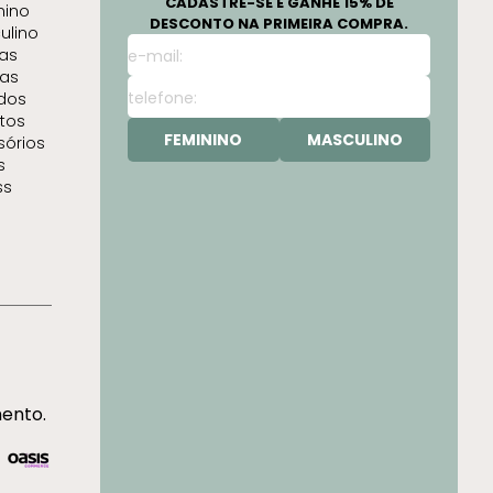
CADASTRE-SE E GANHE 15% DE
nino
DESCONTO NA PRIMEIRA COMPRA.
ulino
as
as
idos
tos
FEMININO
MASCULINO
sórios
s
ss
mento.