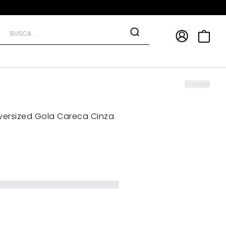
APP
9*
TRA10*
<< Voltar
Oversized Gola Careca Cinza