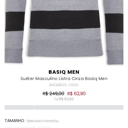
1
/
5
BASIQ MEN
Suéter Masculino Listra Cinza Basiq Men
BMI3BB020_CINZA
R$ 249,00
R$ 62,90
1 x R$ 62,90
TAMANHO
Selecione o tamanho