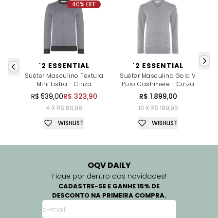
40% OFF
'2 ESSENTIAL
'2 ESSENTIAL
Suéter Masculino Textura
Suéter Masculino Gola V
S
Mini Listra - Cinza
Puro Cashmere - Cinza
R$ 539,00
R$ 323,90
R$ 1.899,00
4 X R$ 80,98
10 X R$ 189,90
WISHLIST
WISHLIST
OQV DAILY
Fique por dentro das novidades!
CADASTRE-SE E GANHE 15% DE
DESCONTO NA PRIMEIRA COMPRA.