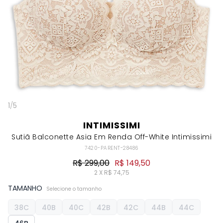
1
/
5
INTIMISSIMI
Sutiã Balconette Asia Em Renda Off-White Intimissimi
7420-PARENT-28486
R$ 299,00
R$ 149,50
2 X R$ 74,75
TAMANHO
Selecione o tamanho
38C
40B
40C
42B
42C
44B
44C