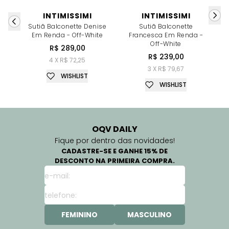
INTIMISSIMI
INTIMISSIMI
Sutiã Balconette Denise
Sutiã Balconette
Em Renda - Off-White
Francesca Em Renda -
Off-White
R$ 289,00
R$ 239,00
4 X R$ 72,25
3 X R$ 79,67
WISHLIST
WISHLIST
OQV DAILY
Fique por dentro das novidades!
CADASTRE-SE E GANHE 15% DE
DESCONTO NA PRIMEIRA COMPRA.
FEMININO
MASCULINO