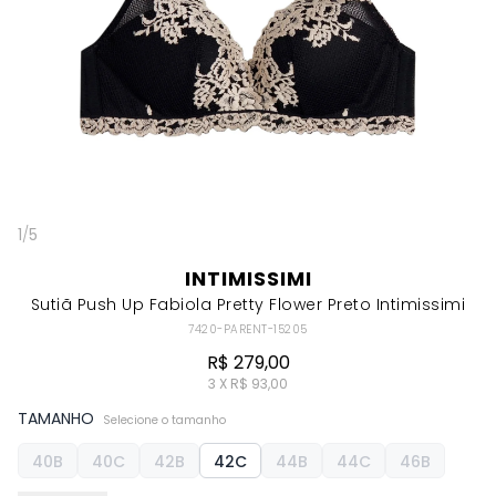
1
/
5
INTIMISSIMI
Sutiã Push Up Fabiola Pretty Flower Preto Intimissimi
7420-PARENT-15205
R$ 279,00
3 X R$ 93,00
TAMANHO
Selecione o tamanho
40B
40C
42B
42C
44B
44C
46B