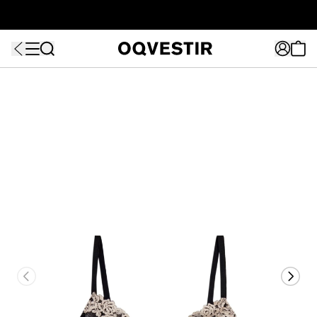
ATÉ 80% OFF + 10% OFF EXTRA!
FRETEAPP
R$499*
EXTRA10*