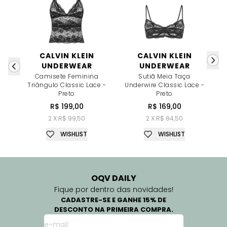
CALVIN KLEIN
CALVIN KLEIN
UNDERWEAR
UNDERWEAR
S
Camisete Feminina
Sutiã Meia Taça
Triângulo Classic Lace -
Underwire Classic Lace -
Preto
Preto
R$ 199,00
R$ 169,00
2 X R$ 99,50
2 X R$ 84,50
WISHLIST
WISHLIST
OQV DAILY
Fique por dentro das novidades!
CADASTRE-SE E GANHE 15% DE
DESCONTO NA PRIMEIRA COMPRA.