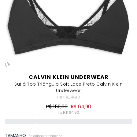
1
/
5
CALVIN KLEIN UNDERWEAR
Sutiã Top Triângulo Soft Lace Preto Calvin Klein
Underwear
INT419_PRETO
R$ 159,00
R$ 64,90
1 x R$ 64,90
TAMANHO
Selecione o tamanho