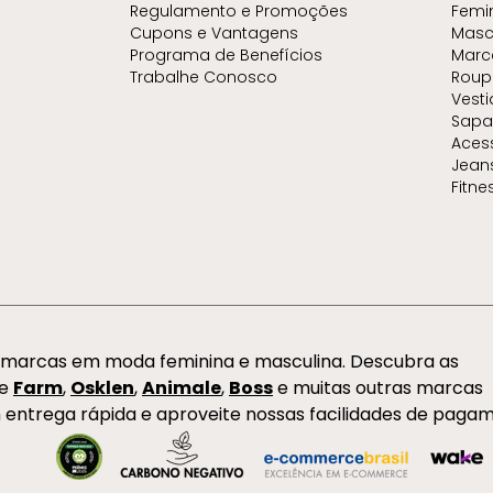
Regulamento e Promoções
Femi
Cupons e Vantagens
Masc
Programa de Benefícios
Marc
Trabalhe Conosco
Roup
Vest
Sapa
Aces
Jean
Fitne
s marcas em moda feminina e masculina. Descubra as
de
Farm
,
Osklen
,
Animale
,
Boss
e muitas outras marcas
 entrega rápida e aproveite nossas facilidades de paga