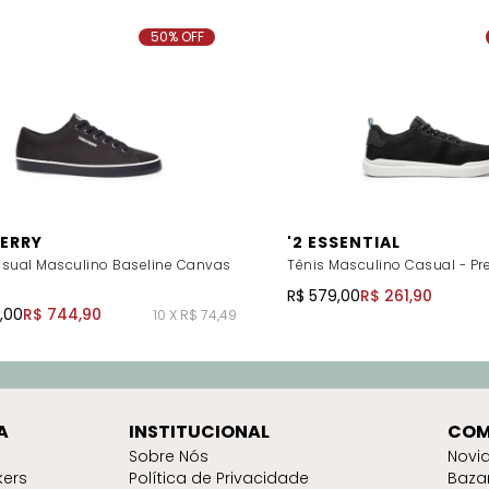
50% OFF
PERRY
'2 ESSENTIAL
asual Masculino Baseline Canvas
Tênis Masculino Casual - Pr
R$ 579,00
R$ 261,90
3,00
R$ 744,90
10 X R$ 74,49
A
INSTITUCIONAL
COM
Sobre Nós
Novi
kers
Política de Privacidade
Baza