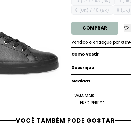
10 (UK) / 43 (BR)
11 (UK
8 (UK) / 40 (BR)
9 (UK) 
COMPRAR
Vendido e entregue por
Oqve
Como Vestir
Descrição
Medidas
VEJA MAIS
FRED PERRY
VOCÊ TAMBÉM PODE GOSTAR