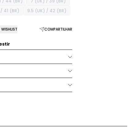
) / 44 (BR)
7 (UK) / 39 (BR)
/ 41 (BR)
9.5 (UK) / 42 (BR)
WISHLIST
COMPARTILHAR
stir