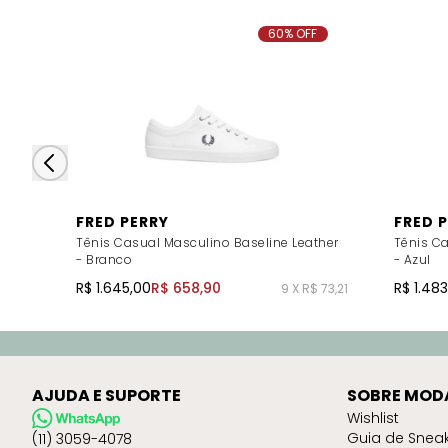
60% OFF
FRED PERRY
FRED 
Tênis Casual Masculino Baseline Leather
Tênis C
- Branco
- Azul
R$ 1.645,00
R$ 658,90
R$ 1.48
9 X R$ 73,21
AJUDA E SUPORTE
SOBRE MOD
Wishlist
Guia de Snea
(11) 3059-4078