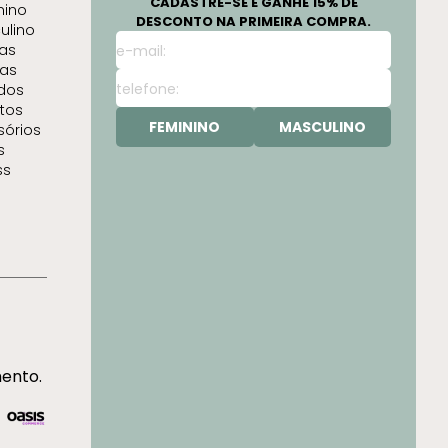
CADASTRE-SE E GANHE 15% DE
nino
DESCONTO NA PRIMEIRA COMPRA.
ulino
as
as
idos
tos
FEMININO
MASCULINO
sórios
s
ss
mento.