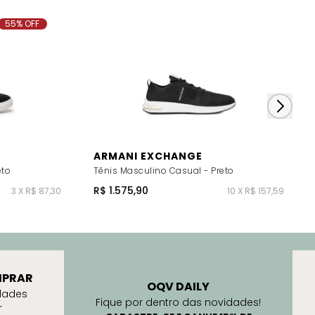
55% OFF
ARMANI EXCHANGE
eto
Tênis Masculino Casual - Preto
R$ 1.575,90
3 X R$ 87,30
10 X R$ 157,59
PRAR
OQV DAILY
dades
Fique por dentro das novidades!
r