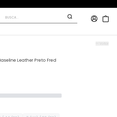
APP
9*
TRA10*
<< Voltar
aseline Leather Preto Fred