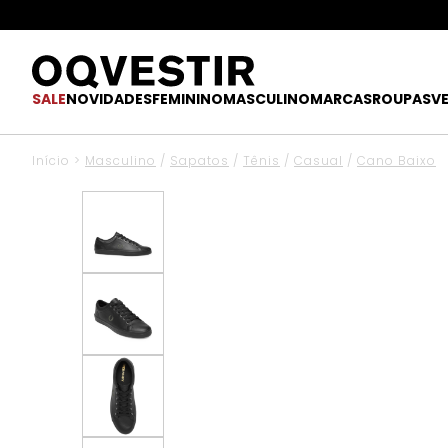
SALE
NOVIDADES
FEMININO
MASCULINO
MARCAS
ROUPAS
V
Início
>
Masculino
/
Sapatos
/
Tênis
/
Casual
/
Cano Baixo