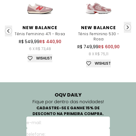
NEW BALANCE
NEW BALANCE
Tênis Feminino 471 - Rosa
Tênis Feminino 530 -
Rosa
R$ 549,99
R$ 440,90
R$ 749,99
R$ 600,90
6 X R$ 73,48
8 X R$ 75,11
WISHLIST
WISHLIST
OQV DAILY
Fique por dentro das novidades!
CADASTRE-SE E GANHE 15% DE
DESCONTO NA PRIMEIRA COMPRA.