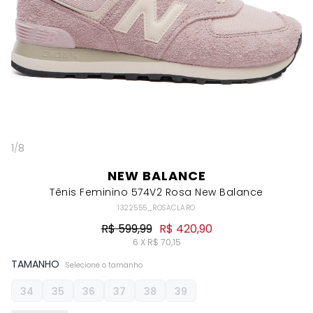
1
/
8
NEW BALANCE
Tênis Feminino 574V2 Rosa New Balance
1322555_ROSACLARO
R$ 599,99
R$ 420,90
6 X R$ 70,15
TAMANHO
Selecione o tamanho
34
35
36
37
38
39