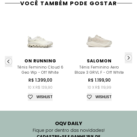
VOCÊ TAMBÉM PODE GOSTAR
ON RUNNING
SALOMON
Tênis Feminino Cloud 6
Tênis Feminino Aero
T
Geo Wp - Off White
Blaze 3 GRVL F - Off White
"0
R$ 1.399,00
R$ 1.199,90
10 X R$ 139,90
10 X R$ 119,99
WISHLIST
WISHLIST
OQV DAILY
Fique por dentro das novidades!
CADASTRE-SE E GANHE 15% DE