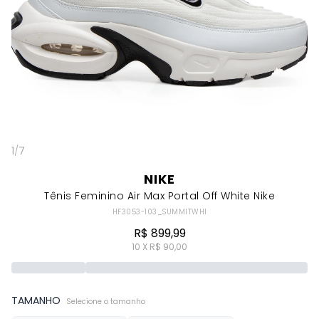
1
/
7
NIKE
Tênis Feminino Air Max Portal Off White Nike
HF3053-103_SUMMITWHI
R$ 899,99
10 X R$ 90,00
TAMANHO
Selecione o tamanho