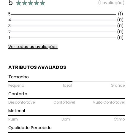
5
(1 avaliação)
5
(1)
4
(0)
3
(0)
2
(0)
1
(0)
Ver todas as avaliações
ATRIBUTOS AVALIADOS
Tamanho
Pequeno
Ideal
Grande
Conforto
Desconfortável
Confortável
Muito Confortável
Material
Ruim
Bom
Ótimo
Qualidade Percebida