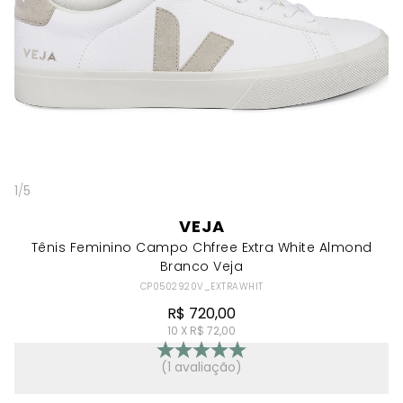
1
/
5
VEJA
Tênis Feminino Campo Chfree Extra White Almond
Branco Veja
CP0502920V_EXTRAWHIT
R$ 720,00
10 X R$ 72,00
(1 avaliação)