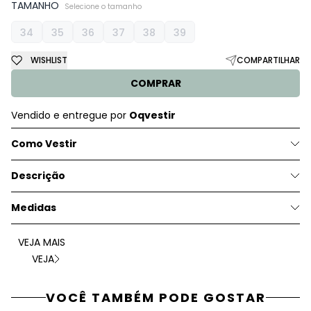
TAMANHO
Selecione o tamanho
34
35
36
37
38
39
WISHLIST
COMPARTILHAR
COMPRAR
Vendido e entregue por
Oqvestir
Como Vestir
Descrição
Medidas
VEJA MAIS
VEJA
VOCÊ TAMBÉM PODE GOSTAR