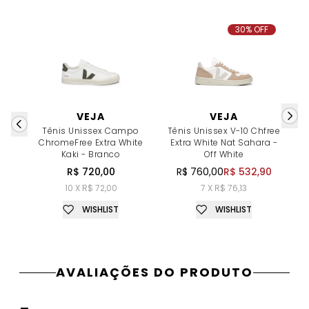
30% OFF
VEJA
VEJA
Tênis Unissex Campo
Tênis Unissex V-10 Chfree
ChromeFree Extra White
Extra White Nat Sahara -
Kaki - Branco
Off White
R$ 720,00
R$ 760,00
R$ 532,90
10 X R$ 72,00
7 X R$ 76,13
WISHLIST
WISHLIST
AVALIAÇÕES DO PRODUTO