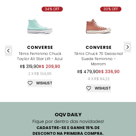
34% OFF
30% OFF
CONVERSE
CONVERSE
Tênis Feminino Chuck
Tênis Chuck 70 Seasonal
Taylor All Star Lift - Azul
Suede Feminino -
Marrom
R$ 319,90
R$ 209,90
R$ 479,90
R$ 336,90
2 X R$ 104,95
4 X R$ 84,22
WISHLIST
WISHLIST
OQV DAILY
Fique por dentro das novidades!
CADASTRE-SE E GANHE 15% DE
DESCONTO NA PRIMEIRA COMPRA.