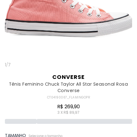
1
/
7
CONVERSE
Tênis Feminino Chuck Taylor All Star Seasonal Rosa
Converse
CT04190067_FLAMINGOPR
R$ 269,90
3 X R$ 89,97
TAMANHO
Selecione o tamanho