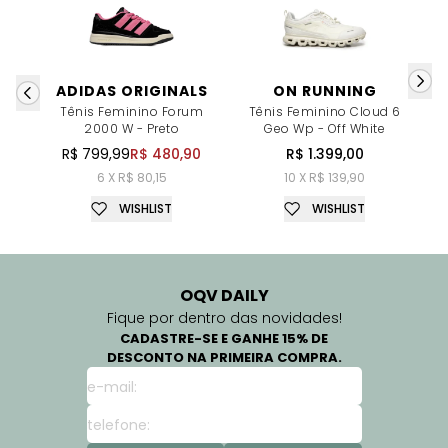
ADIDAS ORIGINALS
ON RUNNING
Tênis Feminino Forum
Tênis Feminino Cloud 6
2000 W - Preto
Geo Wp - Off White
B
R$ 799,99
R$ 480,90
R$ 1.399,00
6 X R$ 80,15
10 X R$ 139,90
WISHLIST
WISHLIST
OQV DAILY
Fique por dentro das novidades!
CADASTRE-SE E GANHE 15% DE
DESCONTO NA PRIMEIRA COMPRA.