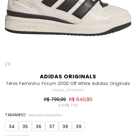
1
/
11
ADIDAS ORIGINALS
Tênis Feminino Forum 2000 Off White Adidas Originals
JP9063_OFFWHITEC
R$ 799,99
R$ 640,90
9 X R$ 71,21
TAMANHO
Selecione o tamanho
34
35
36
37
38
39