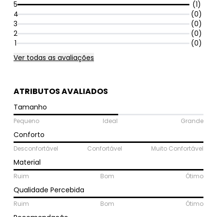
5
(1)
4
(0)
3
(0)
2
(0)
1
(0)
Ver todas as avaliações
ATRIBUTOS AVALIADOS
Tamanho
Pequeno
Ideal
Grande
Conforto
Desconfortável
Confortável
Muito Confortável
Material
Ruim
Bom
Ótimo
Qualidade Percebida
Ruim
Bom
Ótimo