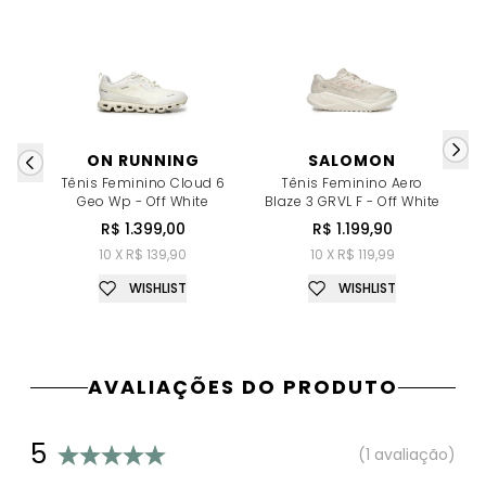
ON RUNNING
SALOMON
Tênis Feminino Cloud 6
Tênis Feminino Aero
T
Geo Wp - Off White
Blaze 3 GRVL F - Off White
"0
R$ 1.399,00
R$ 1.199,90
10 X R$ 139,90
10 X R$ 119,99
WISHLIST
WISHLIST
AVALIAÇÕES DO PRODUTO
5
(1 avaliação)