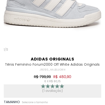
1
/
11
ADIDAS ORIGINALS
Tênis Feminino Forum2000 Off White Adidas Originals
JR0510_HALBLUOWH
R$ 799,99
R$ 480,90
6 X R$ 80,15
(1 avaliação)
TAMANHO
Selecione o tamanho