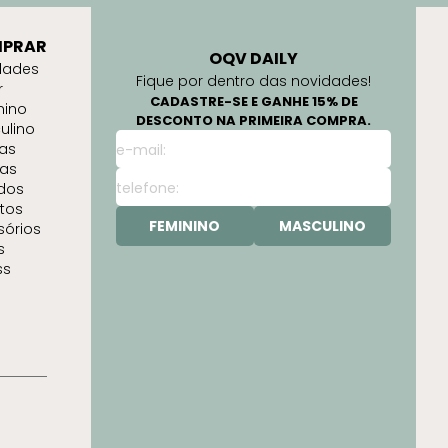
PRAR
OQV DAILY
dades
Fique por dentro das novidades!
r
CADASTRE-SE E GANHE 15% DE
nino
DESCONTO NA PRIMEIRA COMPRA.
ulino
as
as
idos
tos
FEMININO
MASCULINO
sórios
s
ss