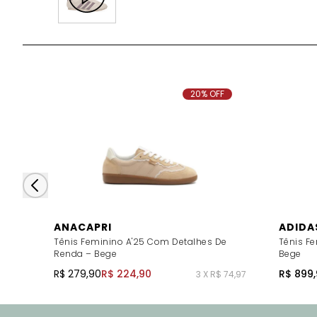
20% OFF
ANACAPRI
ADIDA
Tênis Feminino A'25 Com Detalhes De
Tênis Fe
Renda – Bege
Bege
R$ 279,90
R$ 224,90
R$ 899,
3 X R$ 74,97