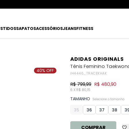
ATÉ 80% OFF + 10% OFF EXTRA!
FRETE
R$49
EX
ESTIDOS
SAPATOS
ACESSÓRIOS
JEANS
FITNESS
ADIDAS ORIGINALS
Tênis Feminino Taekwon
40% OFF
IH4446_TRACEKHAK
R$ 799,99
R$ 480,90
6 X R$ 80,15
TAMANHO
Selecione o tamanho
35
36
37
38
3
COMPRAR