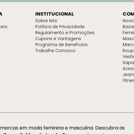
A
INSTITUCIONAL
COM
Sobre Nós
Novi
kers
Política de Privacidade
Baza
Regulamento e Promoções
Femi
Cupons e Vantagens
Masc
Programa de Benefícios
Marc
Trabalhe Conosco
Roup
Vest
Sapa
Aces
Jean
Fitne
s marcas em moda feminina e masculina. Descubra as