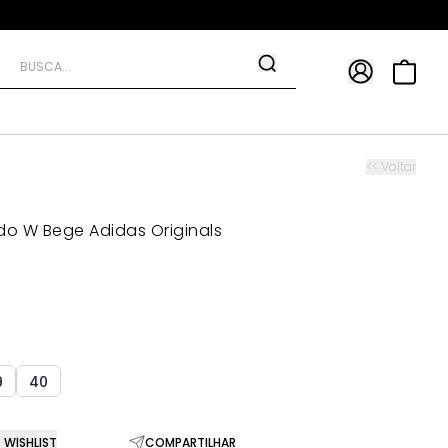
APP
9*
TRA10*
<< Voltar
do W Bege Adidas Originals
9
40
WISHLIST
COMPARTILHAR