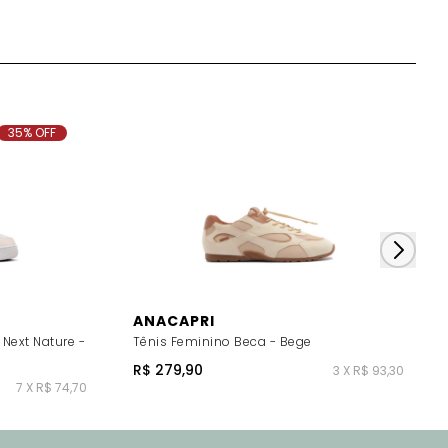
35% OFF
ANACAPRI
 Next Nature -
Tênis Feminino Beca - Bege
R$ 279,90
3 X R$ 93,30
7 X R$ 74,70