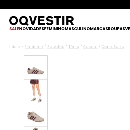
SALE
NOVIDADES
FEMININO
MASCULINO
MARCAS
ROUPAS
V
Início
>
Feminino
/
Sapatos
/
Tênis
/
Casual
/
Cano Baixo