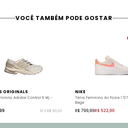
VOCÊ TAMBÉM PODE GOSTAR
S ORIGINALS
NIKE
minino Adistar Control 5 Mj -
Tênis Feminino Air Force 1 "07
Bege
99
R$ 799,99
R$ 522,90
10 X R$ 90,00