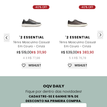
40% OFF
40% OFF
'2 ESSENTIAL
'2 ESSENTIAL
Tênis Masculino Casual
Tênis Masculino Casual
T
Em Couro - Cinza
Em Couro - Cinza
R$ 519,00
R$ 311,90
R$ 639,00
R$ 383,90
4 X R$ 77,98
5 X R$ 76,78
WISHLIST
WISHLIST
OQV DAILY
Fique por dentro das novidades!
CADASTRE-SE E GANHE 15% DE
DESCONTO NA PRIMEIRA COMPRA.