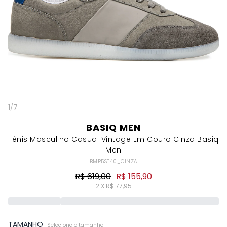
1
/
7
BASIQ MEN
Tênis Masculino Casual Vintage Em Couro Cinza Basiq
Men
BMP5ST40_CINZA
R$ 619,00
R$ 155,90
2 X R$ 77,95
TAMANHO
Selecione o tamanho