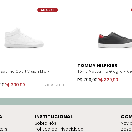
40% OFF
TOMMY HILFIGER
sculino Court Vision Mid -
Tênis Masculino Greg 1a - Az
R$ 799,00
R$ 320,90
99
R$ 390,90
5 X R$ 78,18
A
INSTITUCIONAL
COM
Sobre Nós
Novi
kers
Política de Privacidade
Baza