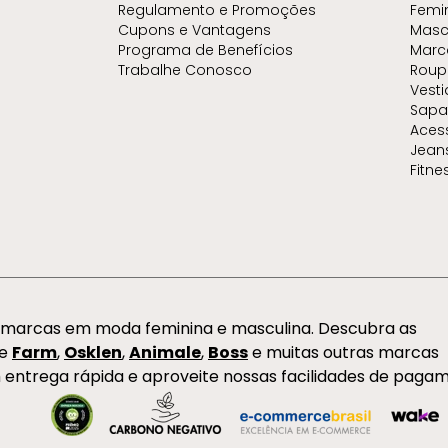
Regulamento e Promoções
Femi
Cupons e Vantagens
Masc
Programa de Benefícios
Marc
Trabalhe Conosco
Roup
Vest
Sapa
Aces
Jean
Fitne
s marcas em moda feminina e masculina. Descubra as
de
Farm
,
Osklen
,
Animale
,
Boss
e muitas outras marcas
 entrega rápida e aproveite nossas facilidades de paga