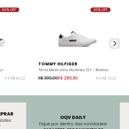
60% OFF
30% OFF
TOMMY HILFIGER
ul
Tênis Masculino Hockney 12Y - Branco
R$ 399,00
R$ 280,90
4 X R$ 80,22
4 X R$ 70,22
PRAR
OQV DAILY
dades
Fique por dentro das novidades!
r