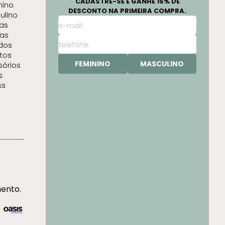
CADASTRE-SE E GANHE 15% DE
nino
DESCONTO NA PRIMEIRA COMPRA.
ulino
as
as
idos
tos
FEMININO
MASCULINO
sórios
s
ss
mento.