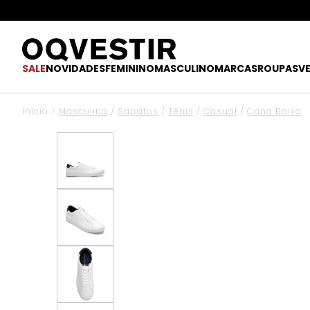
SALE
NOVIDADES
FEMININO
MASCULINO
MARCAS
ROUPAS
V
Início
>
Masculino
/
Sapatos
/
Tênis
/
Casual
/
Cano Baixo