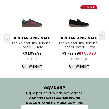
30% OFF
ADIDAS ORIGINALS
ADIDAS ORIGINALS
Tênis Masculino Handball
Tênis Masculino Handball
Tê
Spezial - Preto
Spezial Loafer - Preto
R$ 1.099,99
R$ 799,99
R$ 560,90
10 X R$ 110,00
8 X R$ 70,11
WISHLIST
WISHLIST
OQV DAILY
Fique por dentro das novidades!
CADASTRE-SE E GANHE 15% DE
DESCONTO NA PRIMEIRA COMPRA.