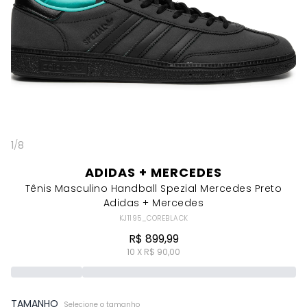
1
/
8
ADIDAS + MERCEDES
Tênis Masculino Handball Spezial Mercedes Preto
Adidas + Mercedes
KJ1195_COREBLACK
R$ 899,99
10 X R$ 90,00
TAMANHO
Selecione o tamanho