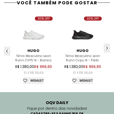
VOCÊ TAMBÉM PODE GOSTAR
30% OFF
30% OFF
HUGO
HUGO
Tênis Masculino Leon
Tênis Masculino Leon
Runn CVPU N - Branco
Runn Cvpu N - Preto
R
R$ 1.380,00
R$ 966,90
R$ 1.380,00
R$ 966,90
R
10 X R$ 96,69
10 X R$ 96,69
WISHLIST
WISHLIST
OQV DAILY
Fique por dentro das novidades!
CADASTRE-SE E GANHE 15% DE