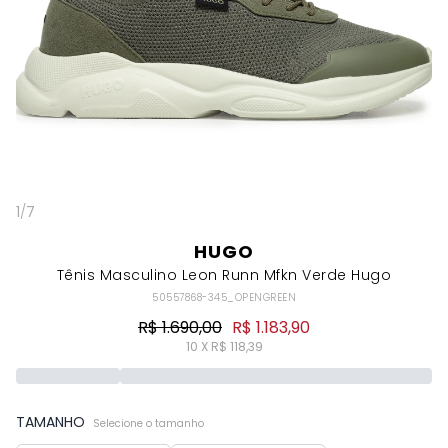
1
/
7
HUGO
Tênis Masculino Leon Runn Mfkn Verde Hugo
50557868-345_OPENGREEN
R$ 1.690,00
R$ 1.183,90
10 X R$ 118,39
TAMANHO
Selecione o tamanho