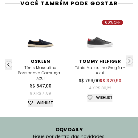
VOCÊ TAMBÉM PODE GOSTAR
60% OFF
OSKLEN
TOMMY HILFIGER
Tênis Masculino
Tênis Masculino Greg 1a -
T
Bossanova Camurça -
Azul
Azul
R$ 799,00
R$ 320,90
R$ 647,00
4 X R$ 80,22
9 X R$ 71,89
WISHLIST
WISHLIST
OQV DAILY
Fique por dentro das novidades!