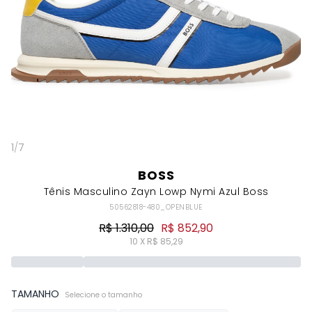
1
/
7
BOSS
Tênis Masculino Zayn Lowp Nymi Azul Boss
50562818-480_OPENBLUE
R$ 1.310,00
R$ 852,90
10 X R$ 85,29
TAMANHO
Selecione o tamanho