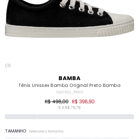
1
/
11
BAMBA
Tênis Unissex Bamba Original Preto Bamba
72617002_PRETO
R$ 498,00
R$ 398,90
5 X R$ 79,78
TAMANHO
Selecione o tamanho