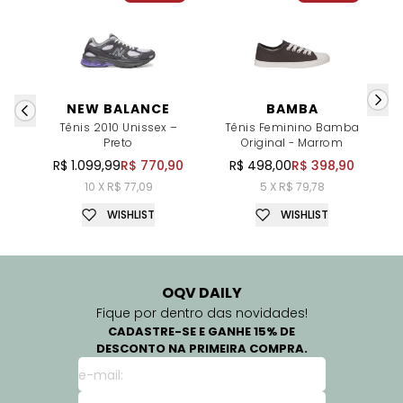
NEW BALANCE
BAMBA
Tênis 2010 Unissex –
Tênis Feminino Bamba
Preto
Original - Marrom
R$ 1.099,99
R$ 770,90
R$ 498,00
R$ 398,90
10 X R$ 77,09
5 X R$ 79,78
WISHLIST
WISHLIST
OQV DAILY
Fique por dentro das novidades!
CADASTRE-SE E GANHE 15% DE
DESCONTO NA PRIMEIRA COMPRA.