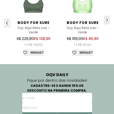
BODY FOR SURE
BODY FOR SURE
Top Alça Reta Liso -
Top Alça Reta Liso -
T
Verde
Verde
R$ 229,90
R$ 138,90
R$ 199,00
R$ 80,90
1 x R$ 138,90
1 x R$ 80,90
WISHLIST
WISHLIST
OQV DAILY
Fique por dentro das novidades!
CADASTRE-SE E GANHE 15% DE
DESCONTO NA PRIMEIRA COMPRA.