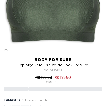
1
/
5
BODY FOR SURE
Top Alça Reta Liso Verde Body For Sure
1592_VERDEMILI
R$ 199,00
R$ 139,90
1 x R$ 139,90
TAMANHO
Selecione o tamanho