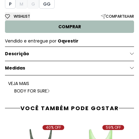
P
M
G
GG
WISHLIST
COMPARTILHAR
COMPRAR
Vendido e entregue por
Oqvestir
Descrição
Medidas
VEJA MAIS
BODY FOR SURE
VOCÊ TAMBÉM PODE GOSTAR
40% OFF
59% OFF