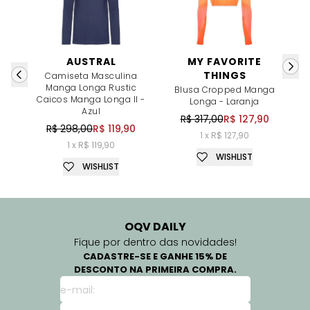
AUSTRAL
MY FAVORITE
THINGS
Camiseta Masculina
Manga Longa Rustic
L
Blusa Cropped Manga
Caicos Manga Longa II -
Longa - Laranja
Azul
R$ 317,00
R$ 127,90
R$ 298,00
R$ 119,90
1 x R$ 127,90
1 x R$ 119,90
WISHLIST
WISHLIST
OQV DAILY
Fique por dentro das novidades!
CADASTRE-SE E GANHE 15% DE
DESCONTO NA PRIMEIRA COMPRA.