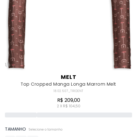
1
/
5
MELT
Top Cropped Manga Longa Marrom Melt
18.02.507_TRIDENT
R$ 209,00
2 X R$ 104,50
TAMANHO
Selecione o tamanho