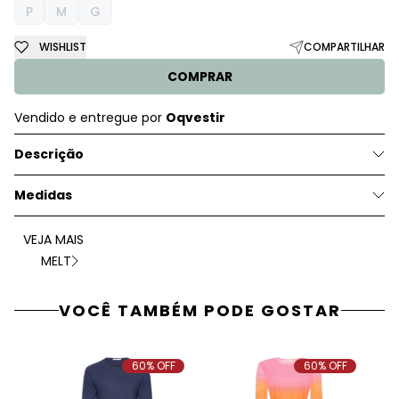
P
M
G
WISHLIST
COMPARTILHAR
COMPRAR
Vendido e entregue por
Oqvestir
Descrição
Medidas
VEJA MAIS
MELT
VOCÊ TAMBÉM PODE GOSTAR
60% OFF
60% OFF