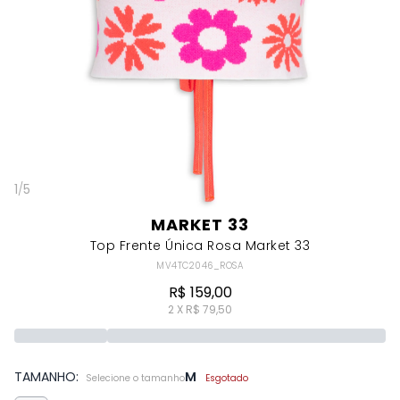
1
/
5
MARKET 33
Top Frente Única Rosa Market 33
MV4TC2046_ROSA
R$ 159,00
2 X R$ 79,50
TAMANHO:
M
Selecione o tamanho
Esgotado