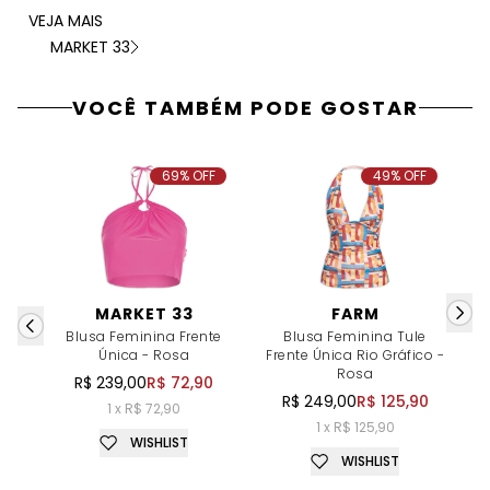
VEJA MAIS
MARKET 33
VOCÊ TAMBÉM PODE GOSTAR
69% OFF
49% OFF
MARKET 33
FARM
Blusa Feminina Frente
Blusa Feminina Tule
Bo
Única - Rosa
Frente Única Rio Gráfico -
Rosa
R$ 239,00
R$ 72,90
R$ 249,00
R$ 125,90
1 x R$ 72,90
1 x R$ 125,90
WISHLIST
WISHLIST