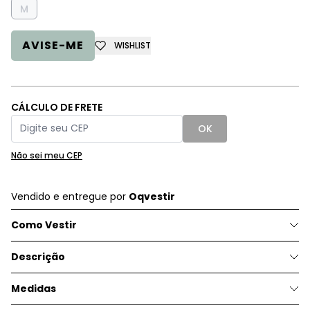
M
AVISE-ME
WISHLIST
CÁLCULO DE FRETE
OK
Não sei meu CEP
Vendido e entregue por
Oqvestir
Como Vestir
Descrição
Medidas