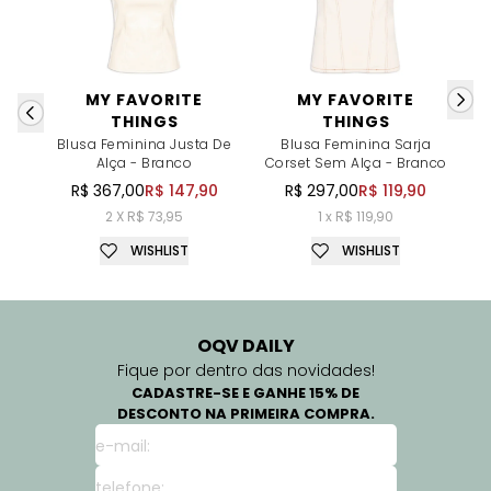
MY FAVORITE
MY FAVORITE
THINGS
THINGS
B
Blusa Feminina Justa De
Blusa Feminina Sarja
Alça - Branco
Corset Sem Alça - Branco
R$ 367,00
R$ 147,90
R$ 297,00
R$ 119,90
2 X R$ 73,95
1 x R$ 119,90
WISHLIST
WISHLIST
OQV DAILY
Fique por dentro das novidades!
CADASTRE-SE E GANHE 15% DE
DESCONTO NA PRIMEIRA COMPRA.