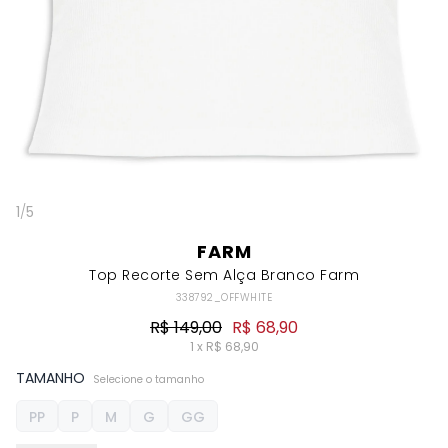
1
/
5
FARM
Top Recorte Sem Alça Branco Farm
338792_OFFWHITE
R$ 149,00
R$ 68,90
1 x R$ 68,90
TAMANHO
Selecione o tamanho
PP
P
M
G
GG