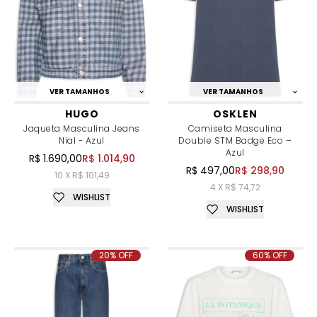
VER TAMANHOS
VER TAMANHOS
HUGO
OSKLEN
Jaqueta Masculina Jeans
Camiseta Masculina
Nial - Azul
Double STM Badge Eco –
Azul
R$ 1.690,00
R$ 1.014,90
R$ 497,00
R$ 298,90
10 X R$ 101,49
4 X R$ 74,72
WISHLIST
WISHLIST
20% OFF
60% OFF