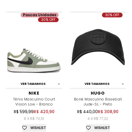
Poucas Unidades
30% OFF
30% OFF
VER TAMANHOS
VER TAMANHOS
NIKE
HUGO
Tênis Masculino Court
Boné Masculino Baseball
Vision Low - Branco
Jude-SL - Preto
R$ 599,99
R$ 420,90
R$ 440,00
R$ 308,90
6 X R$ 70,15
4 X R$ 77,22
WISHLIST
WISHLIST