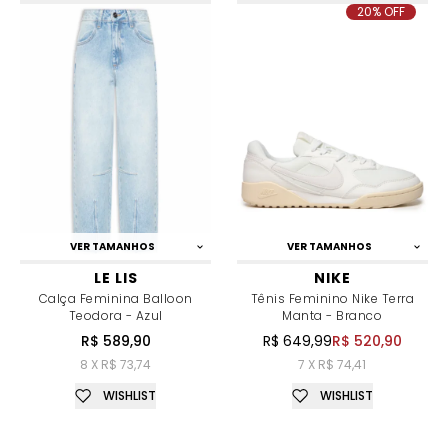
20% OFF
VER TAMANHOS
VER TAMANHOS
LE LIS
NIKE
Calça Feminina Balloon
Tênis Feminino Nike Terra
Teodora - Azul
Manta - Branco
R$ 589,90
R$ 649,99
R$ 520,90
8 X R$ 73,74
7 X R$ 74,41
WISHLIST
WISHLIST