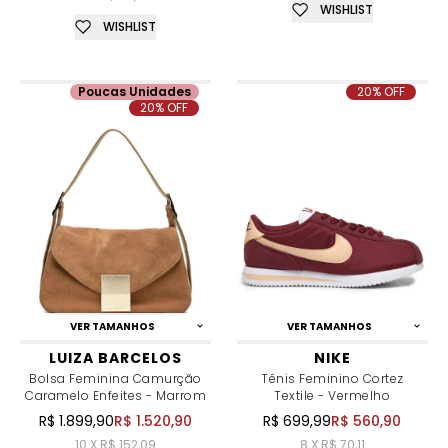
WISHLIST
WISHLIST
Poucas Unidades
20% OFF
20% OFF
VER TAMANHOS
VER TAMANHOS
LUIZA BARCELOS
NIKE
Bolsa Feminina Camurção
Tênis Feminino Cortez
Caramelo Enfeites - Marrom
Textile - Vermelho
R$ 1.899,90
R$ 1.520,90
R$ 699,99
R$ 560,90
10 X R$ 152,09
8 X R$ 70,11