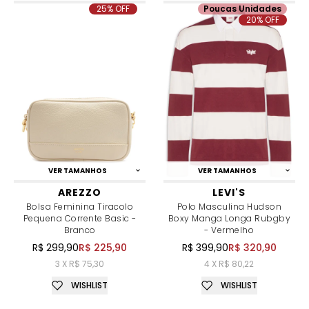
25% OFF
Poucas Unidades
20% OFF
VER TAMANHOS
VER TAMANHOS
AREZZO
LEVI'S
Bolsa Feminina Tiracolo
Polo Masculina Hudson
Pequena Corrente Basic -
Boxy Manga Longa Rubgby
Branco
- Vermelho
R$ 299,90
R$ 225,90
R$ 399,90
R$ 320,90
3 X R$ 75,30
4 X R$ 80,22
WISHLIST
WISHLIST