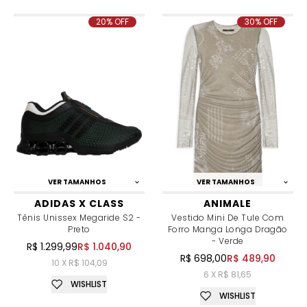
20% OFF
30% OFF
VER TAMANHOS
VER TAMANHOS
ADIDAS X CLASS
ANIMALE
Tênis Unissex Megaride S2 -
Vestido Mini De Tule Com
Preto
Forro Manga Longa Dragão
- Verde
R$ 1.299,99
R$ 1.040,90
R$ 698,00
R$ 489,90
10 X R$ 104,09
6 X R$ 81,65
WISHLIST
WISHLIST