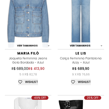
VER TAMANHOS
VER TAMANHOS
MARIA FILÓ
LE LIS
Jaqueta Feminina Jeans
Calça Feminina Pantalona
Gola Bordada - Azul
Azzy – Azul
R$ 689,00
R$ 413,90
R$ 689,90
5 X R$ 82,78
9 X R$ 76,66
WISHLIST
WISHLIST
49% OFF
25% OFF