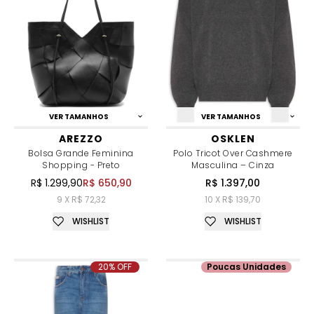
VER TAMANHOS
VER TAMANHOS
AREZZO
OSKLEN
Bolsa Grande Feminina
Polo Tricot Over Cashmere
Shopping - Preto
Masculina – Cinza
R$ 1.299,90
R$ 650,90
R$ 1.397,00
9 X R$ 72,32
10 X R$ 139,70
WISHLIST
WISHLIST
20% OFF
Poucas Unidades