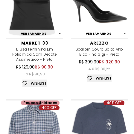
VER TAMANHOS
VER TAMANHOS
MARKET 33
AREZZO
Blusa Feminina Em
Scarpin Couro Salto Alto
Poliamida Com Decote
Bico Fino Gigi – Preto
Assimétrico - Preto
R$ 399,90
R$ 320,90
R$ 129,00
R$ 90,90
4 X R$ 80,22
1 x R$ 90,90
WISHLIST
WISHLIST
Poucas Unidades
40% OFF
40% OFF