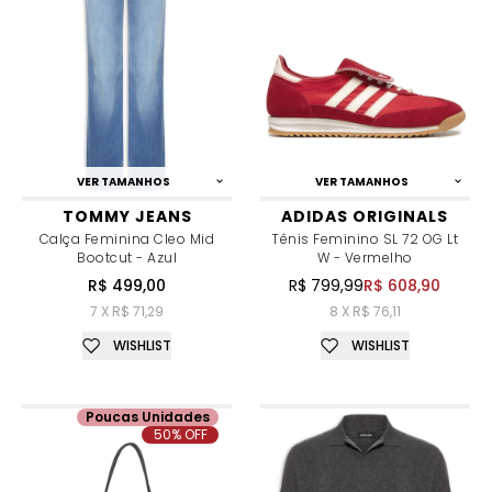
VER TAMANHOS
VER TAMANHOS
TOMMY JEANS
ADIDAS ORIGINALS
Calça Feminina Cleo Mid
Tênis Feminino SL 72 OG Lt
Bootcut - Azul
W - Vermelho
R$ 499,00
R$ 799,99
R$ 608,90
7 X R$ 71,29
8 X R$ 76,11
WISHLIST
WISHLIST
Poucas Unidades
50% OFF