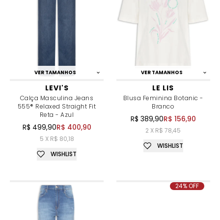
VER TAMANHOS
VER TAMANHOS
LEVI'S
LE LIS
Calça Masculina Jeans
Blusa Feminina Botanic -
555® Relaxed Straight Fit
Branco
Reta - Azul
R$ 389,90
R$ 156,90
R$ 499,90
R$ 400,90
2 X R$ 78,45
5 X R$ 80,18
WISHLIST
WISHLIST
24% OFF