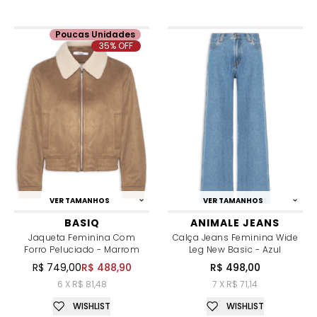
Poucas Unidades
35% OFF
VER TAMANHOS
VER TAMANHOS
BASIQ
ANIMALE JEANS
Jaqueta Feminina Com
Calça Jeans Feminina Wide
Forro Peluciado - Marrom
Leg New Basic - Azul
R$ 749,00
R$ 488,90
R$ 498,00
6 X R$ 81,48
7 X R$ 71,14
WISHLIST
WISHLIST