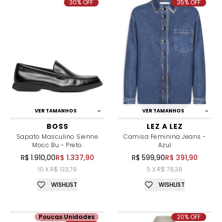
30% OFF
35% OFF
VER TAMANHOS
VER TAMANHOS
BOSS
LEZ A LEZ
Sapato Masculino Sienne
Camisa Feminina Jeans -
Mocc Bu - Preto
Azul
R$ 1.910,00
R$ 1.337,90
R$ 599,90
R$ 391,90
10 X R$ 133,79
5 X R$ 78,38
WISHLIST
WISHLIST
Poucas Unidades
20% OFF