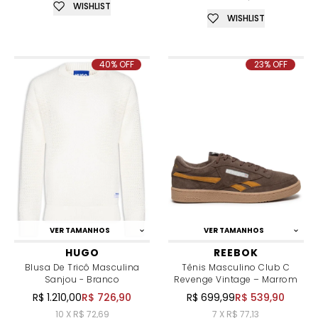
WISHLIST
WISHLIST
40% OFF
23% OFF
VER TAMANHOS
VER TAMANHOS
HUGO
REEBOK
Blusa De Tricô Masculina
Tênis Masculino Club C
Sanjou - Branco
Revenge Vintage – Marrom
R$ 1.210,00
R$ 726,90
R$ 699,99
R$ 539,90
10 X R$ 72,69
7 X R$ 77,13