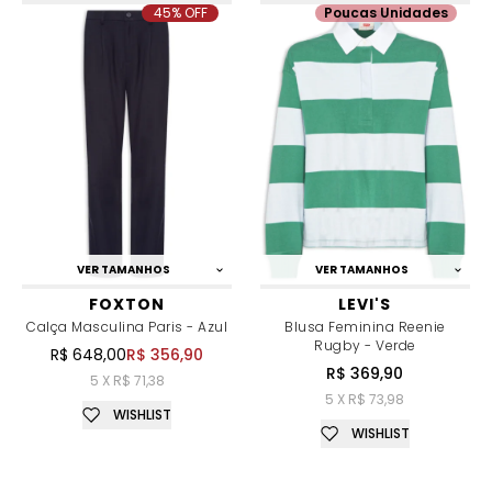
45% OFF
Poucas Unidades
VER TAMANHOS
VER TAMANHOS
FOXTON
LEVI'S
Calça Masculina Paris - Azul
Blusa Feminina Reenie
Rugby - Verde
R$ 648,00
R$ 356,90
R$ 369,90
5 X R$ 71,38
5 X R$ 73,98
WISHLIST
WISHLIST