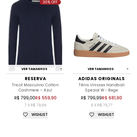
30% OFF
VER TAMANHOS
VER TAMANHOS
RESERVA
ADIDAS ORIGINALS
Tricot Masculino Cotton
Tênis Unissex Handball
Cashmere – Azul
Spezial W - Bege
R$ 799,00
R$ 559,90
R$ 799,99
R$ 681,90
7 X R$ 79,99
9 X R$ 75,77
WISHLIST
WISHLIST