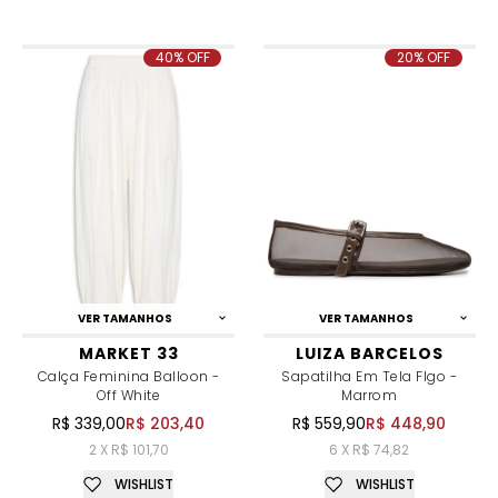
40% OFF
20% OFF
VER TAMANHOS
VER TAMANHOS
MARKET 33
LUIZA BARCELOS
Calça Feminina Balloon -
Sapatilha Em Tela FIgo -
Off White
Marrom
R$ 339,00
R$ 203,40
R$ 559,90
R$ 448,90
2 X R$ 101,70
6 X R$ 74,82
WISHLIST
WISHLIST