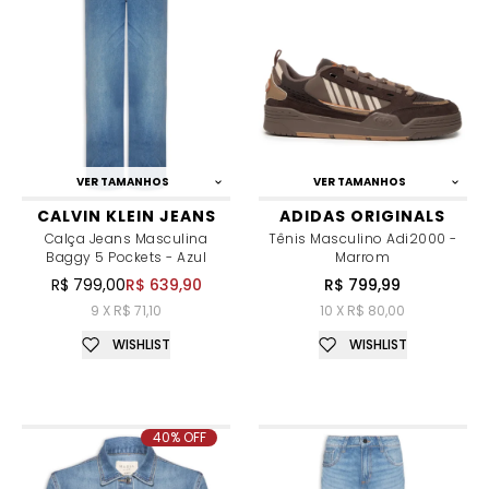
VER TAMANHOS
VER TAMANHOS
CALVIN KLEIN JEANS
ADIDAS ORIGINALS
Calça Jeans Masculina
Tênis Masculino Adi2000 -
Baggy 5 Pockets - Azul
Marrom
R$ 799,00
R$ 639,90
R$ 799,99
9 X R$ 71,10
10 X R$ 80,00
WISHLIST
WISHLIST
40% OFF