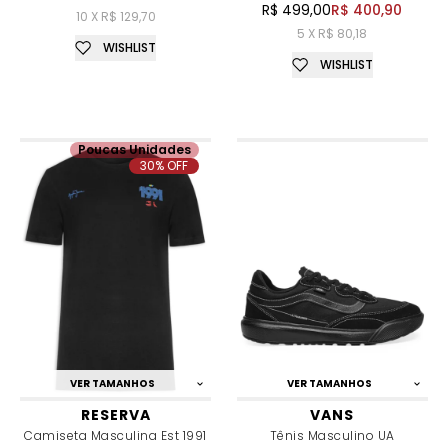
R$ 499,00
R$ 400,90
10 X R$ 129,70
5 X R$ 80,18
WISHLIST
WISHLIST
Poucas Unidades
30% OFF
VER TAMANHOS
VER TAMANHOS
RESERVA
VANS
Camiseta Masculina Est 1991
Tênis Masculino UA