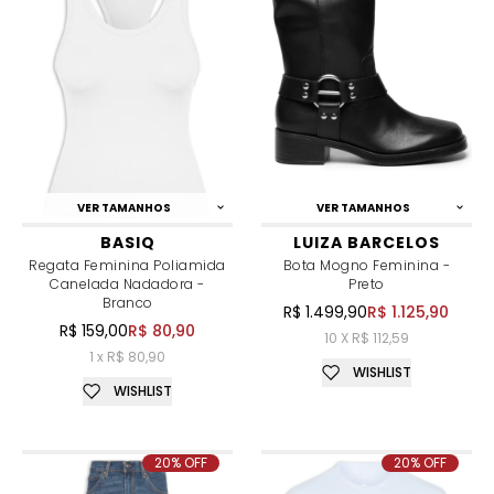
VER TAMANHOS
VER TAMANHOS
BASIQ
LUIZA BARCELOS
Regata Feminina Poliamida
Bota Mogno Feminina -
Canelada Nadadora -
Preto
Branco
R$ 1.499,90
R$ 1.125,90
R$ 159,00
R$ 80,90
10 X R$ 112,59
1 x R$ 80,90
WISHLIST
WISHLIST
20% OFF
20% OFF