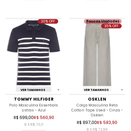
20% OFF
Poucas Unidades
35% OFF
VER TAMANHOS
VER TAMANHOS
TOMMY HILFIGER
OSKLEN
Polo Masculina Essentials
Calça Masculina Reta
Listras - Azul
Cotton Tape Used - Cinza -
Osklen
R$ 699,00
R$ 560,90
R$ 897,00
R$ 583,90
8 X R$ 70,11
8 X R$ 72,99