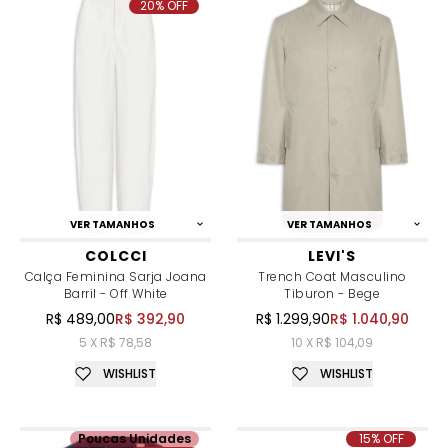
20% OFF
VER TAMANHOS
VER TAMANHOS
COLCCI
LEVI'S
Calça Feminina Sarja Joana
Trench Coat Masculino
Barril - Off White
Tiburon - Bege
R$ 489,00
R$ 392,90
R$ 1.299,90
R$ 1.040,90
5 X R$ 78,58
10 X R$ 104,09
WISHLIST
WISHLIST
Poucas Unidades
15% OFF