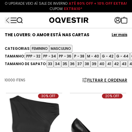
O UPGRADE VEIO AÍ: SALE DE INVERNO
ATÉ 80% OFF + 10% OFF EXTRA!
CUPOM:
FRETEAPP
R$499*
EXTRA10*
THE LOVERS
:
O AMOR ESTÁ NAS CARTAS
Ler mais
Descubra uma curadoria guiada pelas cartas de tarô, onde cada
tendência revela novas formas de expressão, estilo e conexão. Entre
CATEGORIAS:
FEMININO
MASCULINO
tricôs quentinhos, tênis desejo, acessórios versáteis e peças que
TAMANHO:
PPP - 32
PP - 34
PP - 36
P - 38
M - 40
G - 42
G - 44
transitam entre diferentes moods, explore uma seleção pensada
para acompanhar todos os momentos da temporada. Tudo isso
TAMANHO DE SAPATO:
33
34
35
36
37
38
39
40
41
42
43
4
em uma curadoria especial com marcas como Adidas Originals,
Osklen, Farm, Schutz, Boss, Animale e muitas outras no OQVestir.
Ler menos
FILTRAR E ORDENAR
10000 ITENS
30% OFF
20% OFF