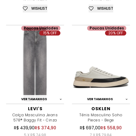
WISHLIST
WISHLIST
Poucas Unidades
Poucas Unidades
15% OFF
20% OFF
VER TAMANHOS
VER TAMANHOS
LEVI'S
OSKLEN
Calça Masculina Jeans
Tênis Masculino Soho
578® Baggy Fit - Cinza
Pieces - Bege
R$ 439,90
R$ 374,90
R$ 697,00
R$ 558,90
5 X R$ 74,98
7 X R$ 79,84