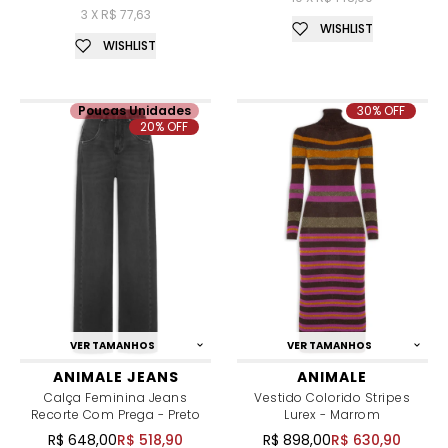
3 X R$ 77,63
WISHLIST
WISHLIST
Poucas Unidades
30% OFF
20% OFF
VER TAMANHOS
VER TAMANHOS
ANIMALE JEANS
ANIMALE
Calça Feminina Jeans
Vestido Colorido Stripes
Recorte Com Prega - Preto
Lurex - Marrom
R$ 648,00
R$ 518,90
R$ 898,00
R$ 630,90