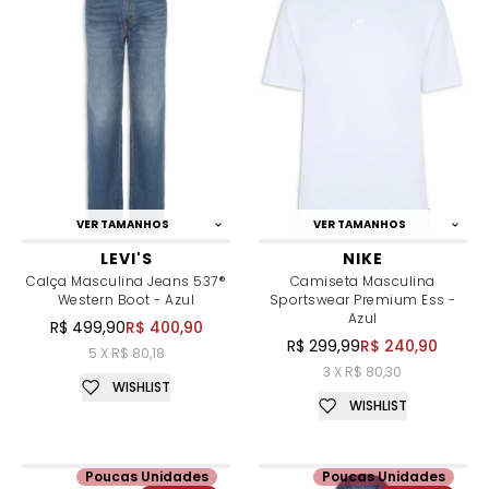
VER TAMANHOS
VER TAMANHOS
LEVI'S
NIKE
Calça Masculina Jeans 537®
Camiseta Masculina
Western Boot - Azul
Sportswear Premium Ess -
Azul
R$ 499,90
R$ 400,90
R$ 299,99
R$ 240,90
5 X R$ 80,18
3 X R$ 80,30
WISHLIST
WISHLIST
Poucas Unidades
Poucas Unidades