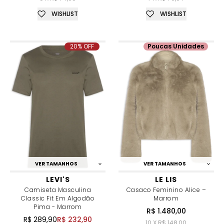
WISHLIST
WISHLIST
20% OFF
Poucas Unidades
VER TAMANHOS
VER TAMANHOS
LEVI'S
LE LIS
Camiseta Masculina
Casaco Feminino Alice –
Classic Fit Em Algodão
Marrom
Pima - Marrom
R$ 1.480,00
R$ 289,90
R$ 232,90
10 X R$ 148,00