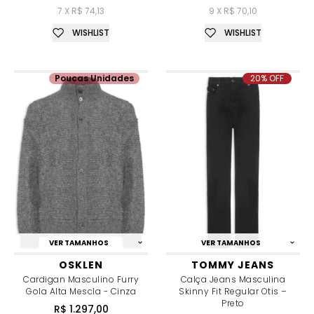
7 X R$ 74,13
9 X R$ 70,10
WISHLIST
WISHLIST
Poucas Unidades
20% OFF
VER TAMANHOS
VER TAMANHOS
OSKLEN
TOMMY JEANS
Cardigan Masculino Furry
Calça Jeans Masculina
Gola Alta Mescla - Cinza
Skinny Fit Regular Otis –
Preto
R$ 1.297,00