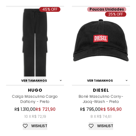
45% OFF
Poucas Unidades
25% OFF
VER TAMANHOS
VER TAMANHOS
HUGO
DIESEL
Calça Masculina Cargo
Boné Masculino Corry-
Daflony - Preto
Jacq-Wash - Preto
R$ 1.310,00
R$ 721,90
R$ 795,00
R$ 596,90
10 X R$ 72,19
8 X R$ 74,61
WISHLIST
WISHLIST