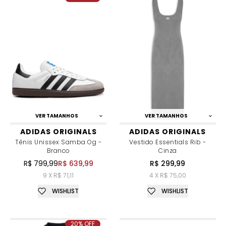
VER TAMANHOS
VER TAMANHOS
ADIDAS ORIGINALS
ADIDAS ORIGINALS
Tênis Unissex Samba Og -
Vestido Essentials Rib -
Branco
Cinza
R$ 799,99
R$ 639,99
R$ 299,99
9 X R$ 71,11
4 X R$ 75,00
WISHLIST
WISHLIST
20% OFF