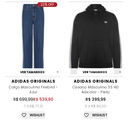
23% OFF
VER TAMANHOS
VER TAMANHOS
ADIDAS ORIGINALS
ADIDAS ORIGINALS
Calça Masculina Firebird -
Casaco Masculino 3S HD
Azul
Adicolor - Preto
R$ 699,99
R$ 539,90
R$ 399,99
7 X R$ 77,13
5 X R$ 80,00
WISHLIST
WISHLIST