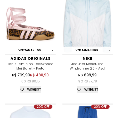
VER TAMANHOS
VER TAMANHOS
ADIDAS ORIGINALS
NIKE
Tênis Feminino Taekwondo
Jaqueta Masculina
Mei Ballet - Preto
Windrunner 26 - Azul
R$ 799,99
R$ 480,90
R$ 699,99
6 X R$ 80,15
9 X R$ 77,78
WISHLIST
WISHLIST
20% OFF
20% OFF