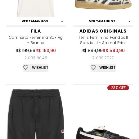
VER TAMANHOS
VER TAMANHOS
FILA
ADIDAS ORIGINALS
Camiseta Feminina Box Ag
Tênis Feminino Handball
- Branco
Spezial J - Animal Print
R$ 199,99
R$ 160,90
R$ 899,99
R$ 540,90
2 X R$ 80,45
7 X R$ 77,27
WISHLIST
WISHLIST
23% OFF