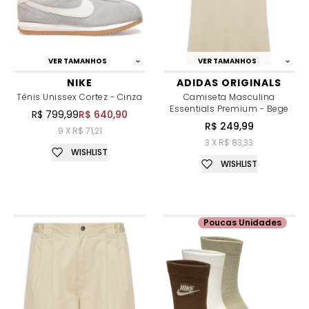
VER TAMANHOS
VER TAMANHOS
NIKE
ADIDAS ORIGINALS
Tênis Unissex Cortez - Cinza
Camiseta Masculina
Essentials Premium - Bege
R$ 799,99
R$ 640,90
R$ 249,99
9 X R$ 71,21
3 X R$ 83,33
WISHLIST
WISHLIST
Poucas Unidades