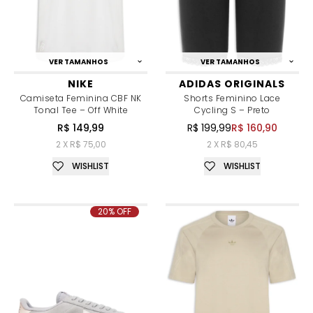
VER TAMANHOS
VER TAMANHOS
NIKE
ADIDAS ORIGINALS
Camiseta Feminina CBF NK
Shorts Feminino Lace
Tonal Tee – Off White
Cycling S – Preto
R$ 149,99
R$ 199,99
R$ 160,90
2 X R$ 75,00
2 X R$ 80,45
WISHLIST
WISHLIST
20% OFF