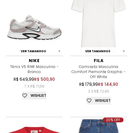
VER TAMANHOS
VER TAMANHOS
NIKE
FILA
Tênis V5 RNR Masculino -
Camiseta Masculina
Branco
Comfort Piemonte Graphic -
Off White
R$ 649,99
R$ 500,90
R$ 179,99
R$ 144,90
7 X R$ 71,56
2 X R$ 72,45
WISHLIST
WISHLIST
20% OFF