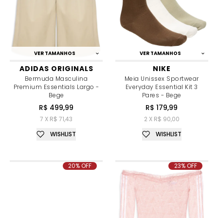
VER TAMANHOS
VER TAMANHOS
ADIDAS ORIGINALS
NIKE
Bermuda Masculina
Meia Unissex Sportwear
Premium Essentials Largo -
Everyday Essential Kit 3
Bege
Pares - Bege
R$ 499,99
R$ 179,99
7 X R$ 71,43
2 X R$ 90,00
WISHLIST
WISHLIST
20% OFF
23% OFF