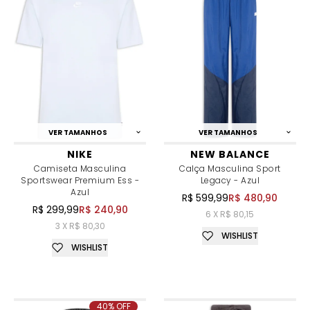
VER TAMANHOS
VER TAMANHOS
NIKE
NEW BALANCE
Camiseta Masculina
Calça Masculina Sport
Sportswear Premium Ess -
Legacy - Azul
Azul
R$ 599,99
R$ 480,90
R$ 299,99
R$ 240,90
6 X R$ 80,15
3 X R$ 80,30
WISHLIST
WISHLIST
40% OFF