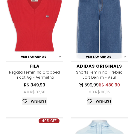
VER TAMANHOS
VER TAMANHOS
FILA
ADIDAS ORIGINALS
Regata Feminina Cropped
Shorts Feminino Firebird
Tricot Ag - Vermelho
Jort Denim - Azul
R$ 349,99
R$ 599,99
R$ 480,90
4 X R$ 87,50
6 X R$ 80,15
WISHLIST
WISHLIST
40% OFF