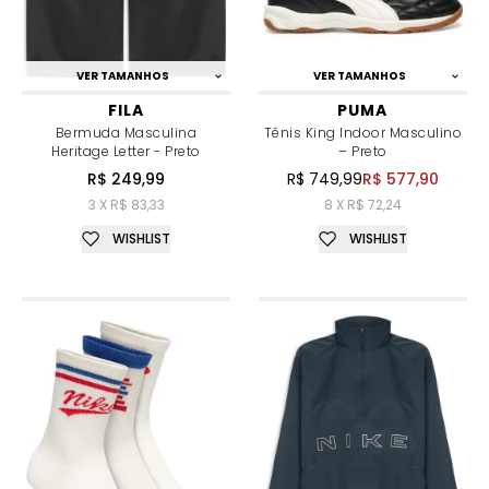
VER TAMANHOS
VER TAMANHOS
FILA
PUMA
Bermuda Masculina
Tênis King Indoor Masculino
Heritage Letter - Preto
– Preto
R$ 249,99
R$ 749,99
R$ 577,90
3 X R$ 83,33
8 X R$ 72,24
WISHLIST
WISHLIST