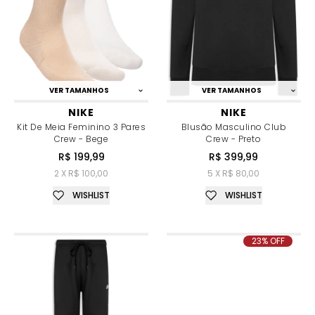
VER TAMANHOS
VER TAMANHOS
NIKE
NIKE
Kit De Meia Feminino 3 Pares
Blusão Masculino Club
Crew - Bege
Crew - Preto
R$ 199,99
R$ 399,99
2 X R$ 100,00
5 X R$ 80,00
WISHLIST
WISHLIST
23% OFF