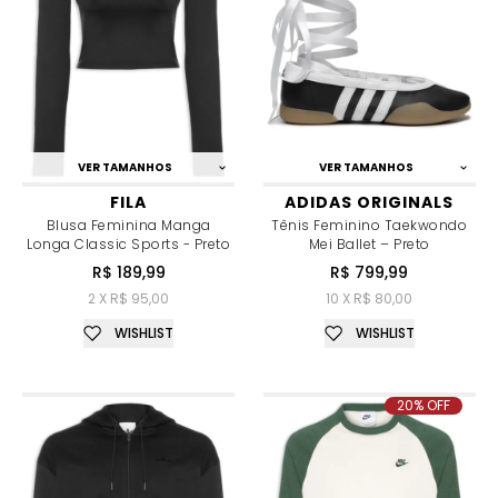
VER TAMANHOS
VER TAMANHOS
FILA
ADIDAS ORIGINALS
Blusa Feminina Manga
Tênis Feminino Taekwondo
Longa Classic Sports - Preto
Mei Ballet – Preto
R$ 189,99
R$ 799,99
2 X R$ 95,00
10 X R$ 80,00
WISHLIST
WISHLIST
20% OFF