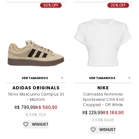
30% OFF
20% OFF
VER TAMANHOS
VER TAMANHOS
ADIDAS ORIGINALS
NIKE
Tênis Masculino Campus St
Camiseta Feminina
- Marrom
Sportswear Chill Knit
Cropped - Off White
R$ 799,99
R$ 560,90
R$ 229,99
R$ 184,90
8 X R$ 70,11
2 X R$ 92,45
WISHLIST
WISHLIST