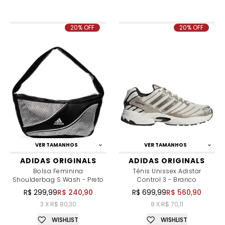
20% OFF
20% OFF
VER TAMANHOS
VER TAMANHOS
ADIDAS ORIGINALS
ADIDAS ORIGINALS
Bolsa Feminina
Tênis Unissex Adistar
Shoulderbag S Wash - Preto
Control 3 - Branco
R$ 299,99
R$ 240,90
R$ 699,99
R$ 560,90
3 X R$ 80,30
8 X R$ 70,11
WISHLIST
WISHLIST