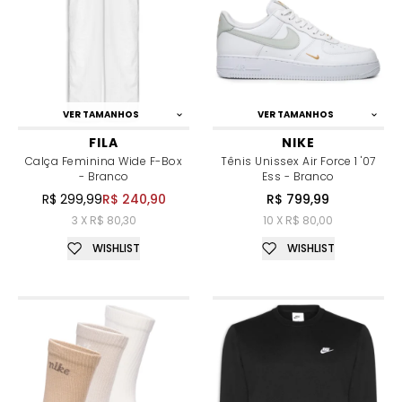
VER TAMANHOS
VER TAMANHOS
FILA
NIKE
Calça Feminina Wide F-Box
Tênis Unissex Air Force 1 '07
- Branco
Ess - Branco
R$ 299,99
R$ 240,90
R$ 799,99
3 X R$ 80,30
10 X R$ 80,00
WISHLIST
WISHLIST