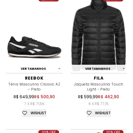
VER TAMANHOS
VER TAMANHOS
REEBOK
FILA
Tênis Masculino Classic AZ
Jaqueta Masculina Touch
– Preto
Light - Preto
R$ 649,99
R$ 500,90
R$ 599,99
R$ 462,90
7 X R$ 71,56
6 X R$ 77,15
WISHLIST
WISHLIST
20% OFF
20% OFF