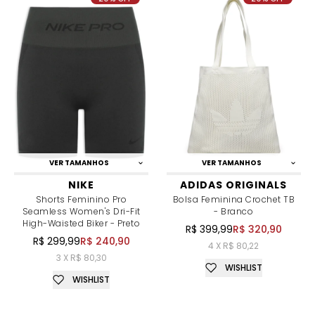
VER TAMANHOS
VER TAMANHOS
NIKE
ADIDAS ORIGINALS
Shorts Feminino Pro
Bolsa Feminina Crochet TB
Seamless Women's Dri-Fit
- Branco
High-Waisted Biker - Preto
R$ 399,99
R$ 320,90
R$ 299,99
R$ 240,90
4 X R$ 80,22
3 X R$ 80,30
WISHLIST
WISHLIST