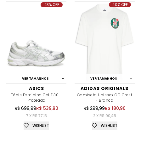
23% OFF
40% OFF
VER TAMANHOS
VER TAMANHOS
ASICS
ADIDAS ORIGINALS
Tênis Feminino Gel-1130 -
Camiseta Unissex OG Crest
Prateado
- Branco
R$ 699,99
R$ 539,90
R$ 299,99
R$ 180,90
7 X R$ 77,13
2 X R$ 90,45
WISHLIST
WISHLIST