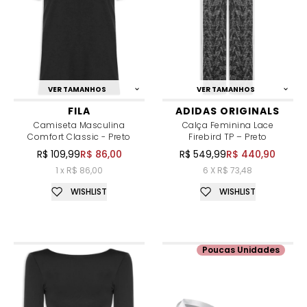
VER TAMANHOS
VER TAMANHOS
FILA
ADIDAS ORIGINALS
Camiseta Masculina
Calça Feminina Lace
Comfort Classic - Preto
Firebird TP – Preto
R$ 109,99
R$ 86,00
R$ 549,99
R$ 440,90
1 x R$ 86,00
6 X R$ 73,48
WISHLIST
WISHLIST
Poucas Unidades