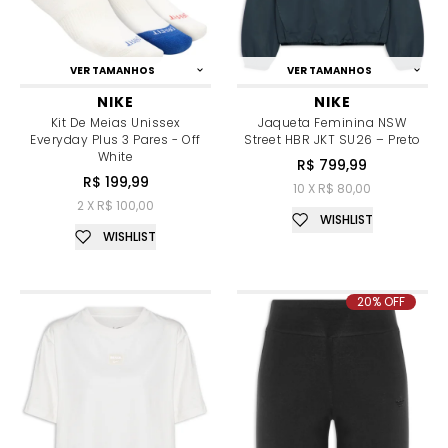
VER TAMANHOS
VER TAMANHOS
NIKE
NIKE
Kit De Meias Unissex
Jaqueta Feminina NSW
Everyday Plus 3 Pares - Off
Street HBR JKT SU26 – Preto
White
R$ 799,99
R$ 199,99
10 X R$ 80,00
2 X R$ 100,00
WISHLIST
WISHLIST
20% OFF