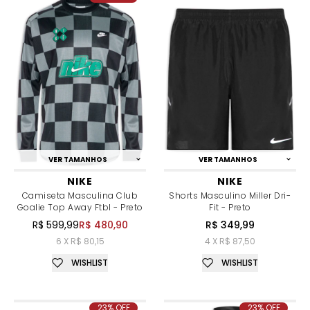
VER TAMANHOS
VER TAMANHOS
NIKE
NIKE
Camiseta Masculina Club
Shorts Masculino Miller Dri-
Goalie Top Away Ftbl - Preto
Fit - Preto
R$ 599,99
R$ 480,90
R$ 349,99
6 X R$ 80,15
4 X R$ 87,50
WISHLIST
WISHLIST
23% OFF
23% OFF