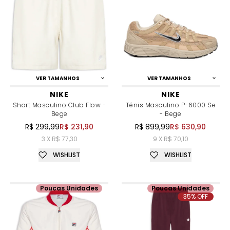
VER TAMANHOS
VER TAMANHOS
NIKE
NIKE
Short Masculino Club Flow -
Tênis Masculino P-6000 Se
Bege
- Bege
R$ 299,99
R$ 231,90
R$ 899,99
R$ 630,90
3 X R$ 77,30
9 X R$ 70,10
WISHLIST
WISHLIST
Poucas Unidades
Poucas Unidades
35% OFF