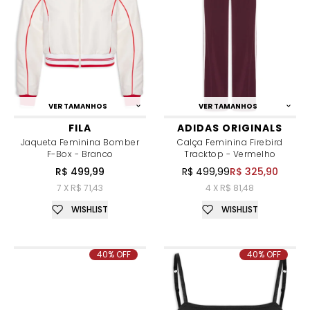
VER TAMANHOS
VER TAMANHOS
FILA
ADIDAS ORIGINALS
Jaqueta Feminina Bomber
Calça Feminina Firebird
F-Box - Branco
Tracktop - Vermelho
R$ 499,99
R$ 499,99
R$ 325,90
7 X R$ 71,43
4 X R$ 81,48
WISHLIST
WISHLIST
40% OFF
40% OFF