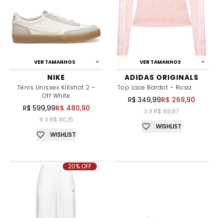
VER TAMANHOS
VER TAMANHOS
NIKE
ADIDAS ORIGINALS
Tênis Unissex Killshot 2 –
Top Lace Bardot – Rosa
Off White
R$ 349,99
R$ 269,90
R$ 599,99
R$ 480,90
3 X R$ 89,97
6 X R$ 80,15
WISHLIST
WISHLIST
20% OFF