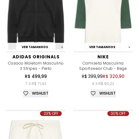
VER TAMANHOS
VER TAMANHOS
ADIDAS ORIGINALS
NIKE
Casaco Moletom Masculino
Camiseta Masculina
3 Stripes - Preto
Sportswear Club - Bege
R$ 499,99
R$ 399,99
R$ 320,90
7 X R$ 71,43
4 X R$ 80,22
WISHLIST
WISHLIST
23% OFF
30% OFF