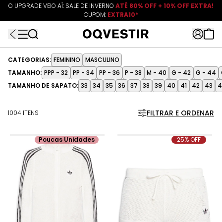
O UPGRADE VEIO AÍ: SALE DE INVERNO
ATÉ 80% OFF + 10% OFF EXTRA!
CUPOM:
FRETEAPP
R$499*
EXTRA10*
CATEGORIAS:
FEMININO
MASCULINO
TAMANHO:
PPP - 32
PP - 34
PP - 36
P - 38
M - 40
G - 42
G - 44
TAMANHO DE SAPATO:
33
34
35
36
37
38
39
40
41
42
43
4
FILTRAR E ORDENAR
1004 ITENS
Poucas Unidades
25% OFF