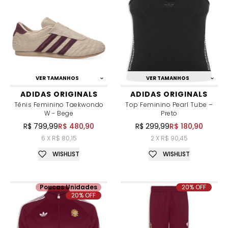
VER TAMANHOS
VER TAMANHOS
ADIDAS ORIGINALS
ADIDAS ORIGINALS
Tênis Feminino Taekwondo
Top Feminino Pearl Tube –
W - Bege
Preto
R$ 799,99
R$ 480,90
R$ 299,99
R$ 180,90
6 X R$ 80,15
2 X R$ 90,45
WISHLIST
WISHLIST
Poucas Unidades
20% OFF
20% OFF