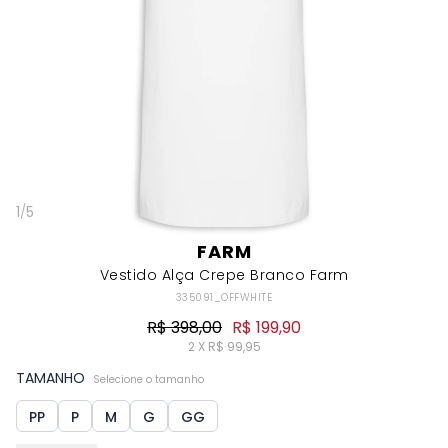
1
/
5
FARM
Vestido Alça Crepe Branco Farm
335091_OFFWHITE
R$ 398,00
R$ 199,90
2 X R$ 99,95
TAMANHO
Selecione o tamanho
PP
P
M
G
GG