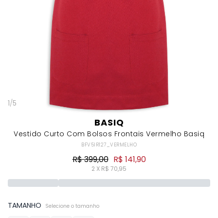
1
/
5
BASIQ
Vestido Curto Com Bolsos Frontais Vermelho Basiq
BFV5IR127_VERMELHO
R$ 399,00
R$ 141,90
2 X R$ 70,95
TAMANHO
Selecione o tamanho