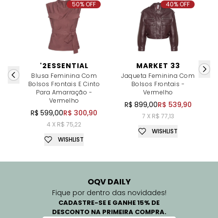
50% OFF
40% OFF
'2ESSENTIAL
MARKET 33
Blusa Feminina Com
Jaqueta Feminina Com
Bolsos Frontais E Cinto
Bolsos Frontais -
Para Amarração -
Vermelho
Vermelho
R$ 899,00
R$ 539,90
R$ 599,00
R$ 300,90
7 X R$ 77,13
4 X R$ 75,22
WISHLIST
WISHLIST
OQV DAILY
Fique por dentro das novidades!
CADASTRE-SE E GANHE 15% DE
DESCONTO NA PRIMEIRA COMPRA.