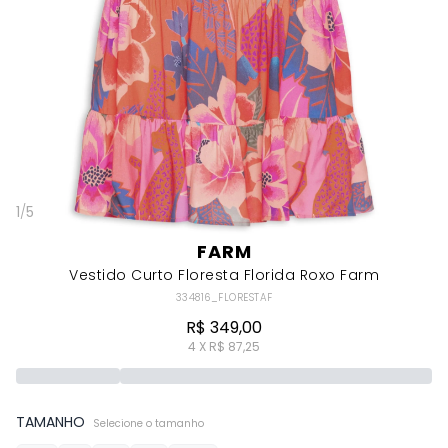
1
/
5
FARM
Vestido Curto Floresta Florida Roxo Farm
334816_FLORESTAF
R$ 349,00
4 X R$ 87,25
TAMANHO
Selecione o tamanho