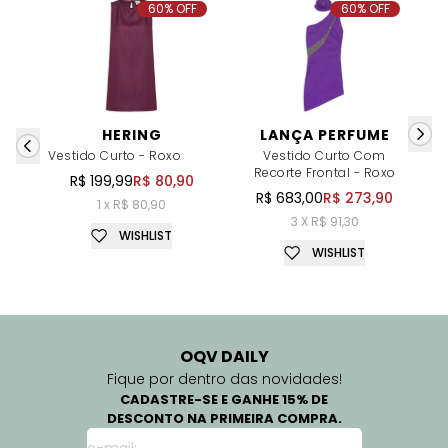
60% OFF
60% OFF
HERING
LANÇA PERFUME
Vestido Curto - Roxo
Vestido Curto Com
Recorte Frontal - Roxo
T
R$ 199,99
R$ 80,90
R$ 683,00
R$ 273,90
1 x R$ 80,90
3 X R$ 91,30
WISHLIST
WISHLIST
OQV DAILY
Fique por dentro das novidades!
CADASTRE-SE E GANHE 15% DE
DESCONTO NA PRIMEIRA COMPRA.