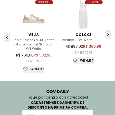
30% OFF
60% OFF
VEJA
COLCCI
Tênis Unissex V-10 Chfree
Vestido - Off White
V
Extra White Nat Sahara -
R$ 897,00
R$ 360,90
Off White
5 X R$ 72,18
R$ 760,00
R$ 532,90
WISHLIST
7 X R$ 76,13
WISHLIST
OQV DAILY
Fique por dentro das novidades!
CADASTRE-SE E GANHE 15% DE
DESCONTO NA PRIMEIRA COMPRA.