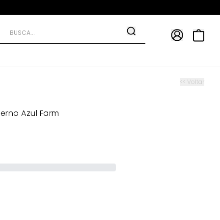
APP
9*
TRA10*
<< Voltar
erno Azul Farm