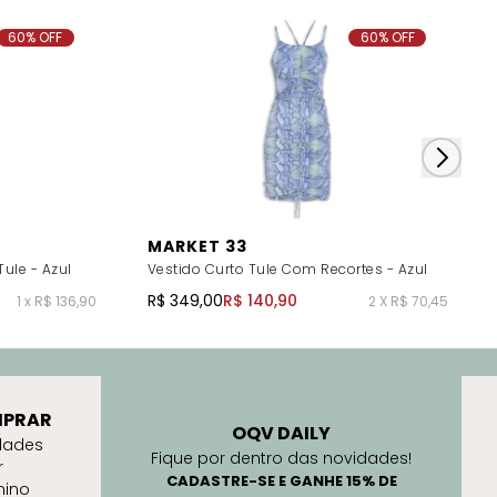
60% OFF
60% OFF
MARKET 33
ule - Azul
Vestido Curto Tule Com Recortes - Azul
R$ 349,00
R$ 140,90
1 x R$ 136,90
2 X R$ 70,45
PRAR
OQV DAILY
dades
Fique por dentro das novidades!
r
CADASTRE-SE E GANHE 15% DE
nino