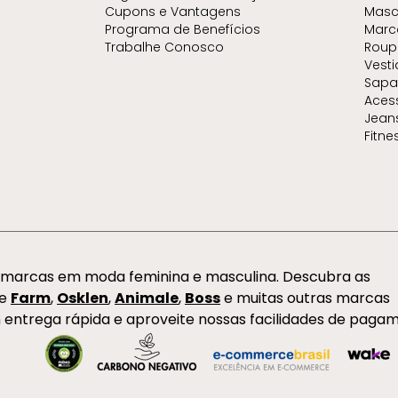
Cupons e Vantagens
Masc
Programa de Benefícios
Marc
Trabalhe Conosco
Roup
Vest
Sapa
Aces
Jean
Fitne
s marcas em moda feminina e masculina. Descubra as
de
Farm
,
Osklen
,
Animale
,
Boss
e muitas outras marcas
 entrega rápida e aproveite nossas facilidades de paga