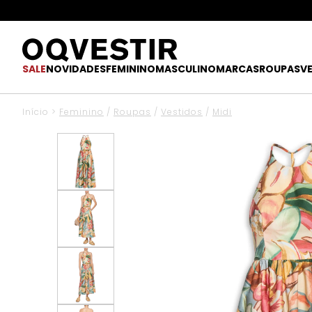
SALE
NOVIDADES
FEMININO
MASCULINO
MARCAS
ROUPAS
V
Início
>
Feminino
/
Roupas
/
Vestidos
/
Midi