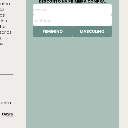
DESCONTO NA PRIMEIRA COMPRA.
ulino
as
as
idos
tos
FEMININO
MASCULINO
sórios
s
ss
mento.