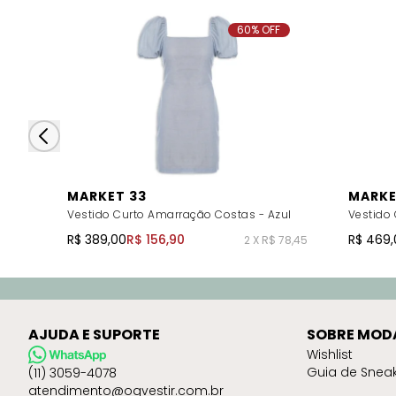
60% OFF
MARKET 33
MARKE
Vestido Curto Amarração Costas - Azul
Vestido
R$ 389,00
R$ 156,90
R$ 469,
2 X R$ 78,45
AJUDA E SUPORTE
SOBRE MOD
Wishlist
Guia de Snea
(11) 3059-4078
atendimento@oqvestir.com.br