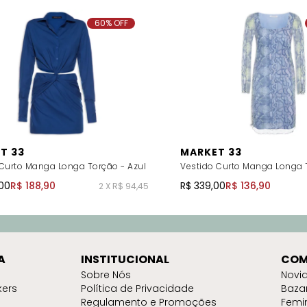
60% OFF
T 33
MARKET 33
 Curto Manga Longa Torção - Azul
Vestido Curto Manga Longa T
00
R$ 188,90
R$ 339,00
R$ 136,90
2 X R$ 94,45
A
INSTITUCIONAL
COM
Sobre Nós
Novi
kers
Política de Privacidade
Baza
Regulamento e Promoções
Femi