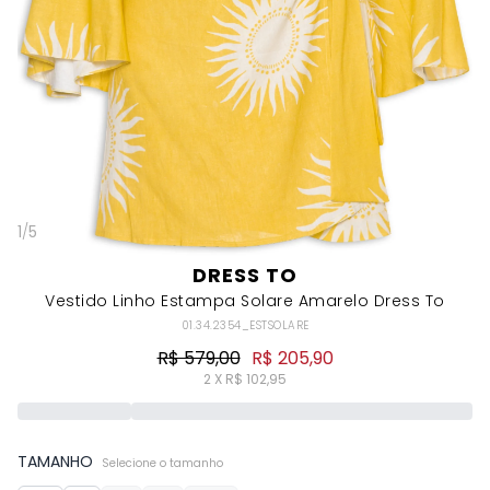
1
/
5
DRESS TO
Vestido Linho Estampa Solare Amarelo Dress To
01.34.2354_ESTSOLARE
R$ 579,00
R$ 205,90
2 X R$ 102,95
TAMANHO
Selecione o tamanho