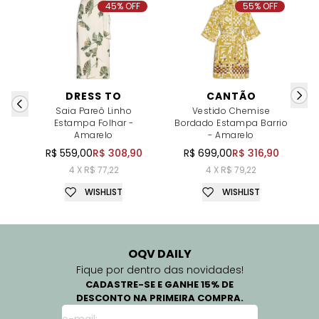
45% OFF
55% OFF
DRESS TO
CANTÃO
Saia Pareô Linho
Vestido Chemise
Estampa Folhar -
Bordado Estampa Barrio
Amarelo
- Amarelo
R$ 559,00
R$ 308,90
R$ 699,00
R$ 316,90
4 X R$ 77,22
4 X R$ 79,22
WISHLIST
WISHLIST
OQV DAILY
Fique por dentro das novidades!
CADASTRE-SE E GANHE 15% DE
DESCONTO NA PRIMEIRA COMPRA.