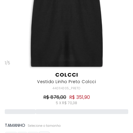
1
/
5
COLCCI
Vestido Linho Preto Colcci
440114305_PRETO
R$ 876,00
R$ 351,90
5 X R$ 70,38
TAMANHO
Selecione o tamanho