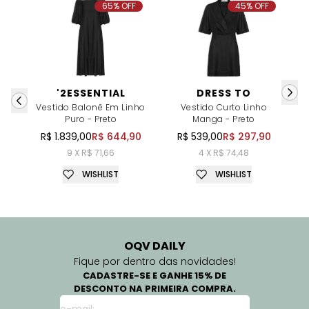
65% OFF
45% OFF
'2ESSENTIAL
DRESS TO
Vestido Balonê Em Linho
Vestido Curto Linho
V
Puro - Preto
Manga - Preto
R$ 1.839,00
R$ 644,90
R$ 539,00
R$ 297,90
9 X R$ 71,66
4 X R$ 74,48
WISHLIST
WISHLIST
OQV DAILY
Fique por dentro das novidades!
CADASTRE-SE E GANHE 15% DE
DESCONTO NA PRIMEIRA COMPRA.